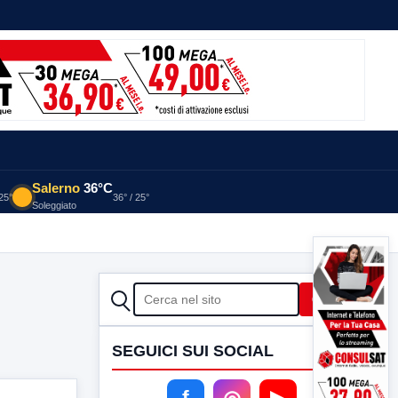
Salerno
36°C
 25°
36° / 25°
Soleggiato
CERCA
Cerca
SEGUICI SUI SOCIAL
f
◎
▶