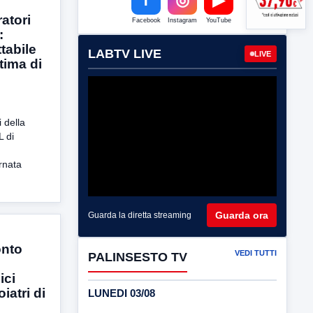
atori
Facebook
Instagram
YouTube
:
tabile
LABTV LIVE
LIVE
tima di
 della
L di
rnata
Guarda ora
Guarda la diretta streaming
onto
VEDI TUTTI
PALINSESTO TV
ici
iatri di
LUNEDI 03/08