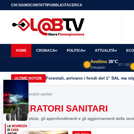
CHI SIAMO
CONTATTI
PUBBLICITÀ
CERCA
HOME
CRONACA
POLITICA
ATTUALITÀ
ECO
Avellino
36°C
37° / 20°
Soleggiato
Forestali, arrivano i fondi del 1° SAL ma st
ULTIME NOTIZIE
Home
> operatori sanitari
OPERATORI SANITARI
Tutte le notizie, gli approfondimenti e gli aggiornamenti della sez