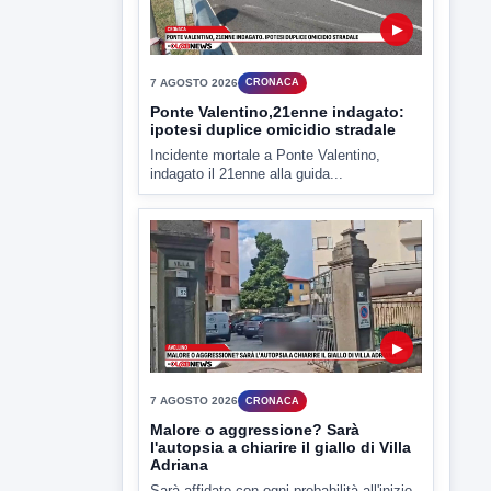
Miasmi e Calore, l'ASL parla
attraverso il Comune
Nessuna nuova moria di pesci e nessuna
criticità igienico-sanitaria nel...
▶
7 AGOSTO 2026
CRONACA
Ponte Valentino,21enne indagato:
ipotesi duplice omicidio stradale
Incidente mortale a Ponte Valentino,
indagato il 21enne alla guida...