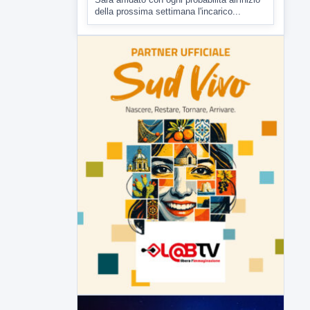
▶
7 AGOSTO 2026
CRONACA
Malore o aggressione? Sarà
l'autopsia a chiarire il giallo di Villa
Adriana
Sarà affidato con ogni probabilità all'inizio
della prossima settimana l'incarico...