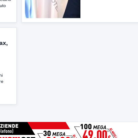
luto
ax,
hi
re