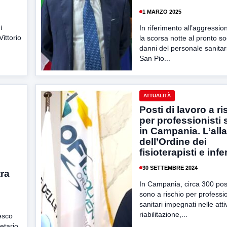
1 MARZO 2025
i
In riferimento all’aggressi
Vittorio
la scorsa notte al pronto s
danni del personale sanitari
San Pio...
ATTUALITÀ
Posti di lavoro a ri
per professionisti 
in Campania. L’all
dell’Ordine dei
fisioterapisti e infe
30 SETTEMBRE 2024
tra
In Campania, circa 300 post
sono a rischio per professio
sanitari impegnati nelle attiv
riabilitazione,...
esco
etario