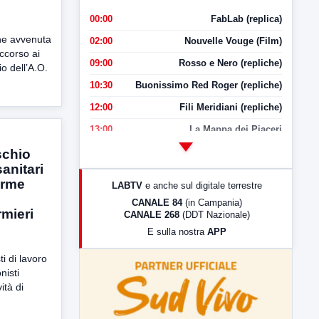
00:00
FabLab (replica)
one avvenuta
02:00
Nouvelle Vouge (Film)
occorso ai
09:00
Rosso e Nero (repliche)
o dell’A.O.
10:30
Buonissimo Red Roger (repliche)
12:00
Fili Meridiani (repliche)
13:00
La Mappa dei Piaceri
14:00
LabNews
schio
sanitari
17:00
LabNews (replica)
arme
LABTV
e anche sul digitale terrestre
18:30
Di Faccia e di Profilo (repliche)
CANALE 84
(in Campania)
rmieri
CANALE 268
(DDT Nazionale)
19:30
LabNews (Diretta)
E sulla nostra
APP
21:00
Free Sport
i di lavoro
23:00
LabNews (replica)
nisti
ità di