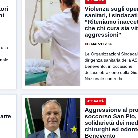
ATTUALITÀ
ori
Violenza sugli oper
hi
sanitari, i sindacati
“Riteniamo inaccet
che chi cura sia vit
aggressioni”
12 MARZO 2026
ro la
e
Le Organizzazioni Sindacali
onale
dirigenza sanitaria della AS
Benevento, in occasione
dellacelebrazione della Gio
Nazionale contro la...
ATTUALITÀ
Aggressione al pr
parte
soccorso San Pio,
solidarietà dei med
chirurghi ed odonto
Benevento