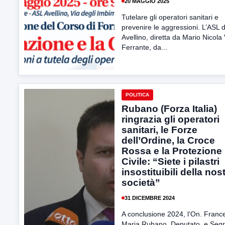
20 MAGGIO 2025
Tutelare gli operatori sanitari e
prevenire le aggressioni. L’ASL d
Avellino, diretta da Mario Nicola 
Ferrante, da...
POLITICA
Rubano (Forza Italia)
ringrazia gli operatori
sanitari, le Forze
dell’Ordine, la Croce
Rossa e la Protezione
Civile: “Siete i pilastri
insostituibili della nos
società”
31 DICEMBRE 2024
A conclusione 2024, l’On. Franc
Maria Rubano, Deputato e Segr