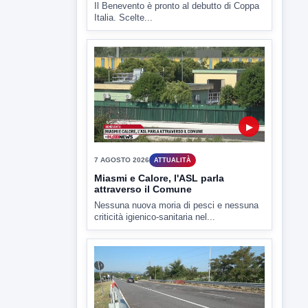
▶
7 AGOSTO 2026
SPORT BENEVENTO
Benevento Calcio: Le scelte di
Floro Flores per il debutto di Coppa
Italia
Il Benevento è pronto al debutto di Coppa
Italia. Scelte...
▶
7 AGOSTO 2026
ATTUALITÀ