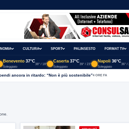
NOMIA
CULTURA
SPORT
PALINSESTO
FORMAT TV
Benevento
37°C
Caserta
37°C
Napoli
36°C
38° / 18°
39° / 23°
36° /
Soleggiato
Soleggiato
Soleggiato
ipendi ancora in ritardo: “Non è più sostenibile”
4 ORE FA
ione.