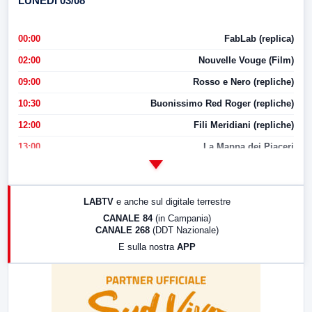
LUNEDI 03/08
00:00
FabLab (replica)
02:00
Nouvelle Vouge (Film)
09:00
Rosso e Nero (repliche)
10:30
Buonissimo Red Roger (repliche)
12:00
Fili Meridiani (repliche)
13:00
La Mappa dei Piaceri
14:00
LabNews
17:00
LabNews (replica)
LABTV
e anche sul digitale terrestre
18:30
Di Faccia e di Profilo (repliche)
CANALE 84
(in Campania)
CANALE 268
(DDT Nazionale)
19:30
LabNews (Diretta)
E sulla nostra
APP
21:00
Free Sport
23:00
LabNews (replica)