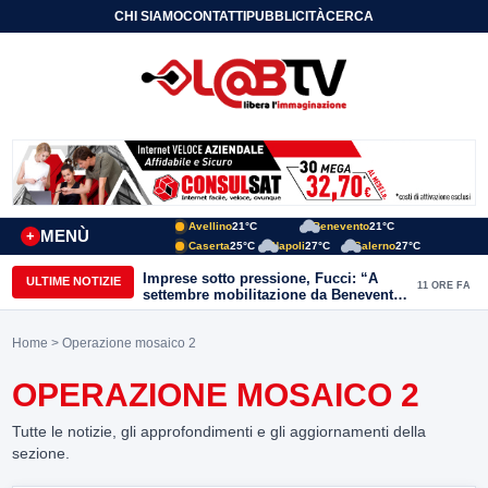
CHI SIAMO
CONTATTI
PUBBLICITÀ
CERCA
Avellino
21°C
Benevento
21°C
MENÙ
+
Caserta
25°C
Napoli
27°C
Salerno
27°C
Imprese sotto pressione, Fucci: “A
ULTIME NOTIZIE
11 ORE FA
settembre mobilitazione da Benevento
e Avellino”
Home
> Operazione mosaico 2
OPERAZIONE MOSAICO 2
Tutte le notizie, gli approfondimenti e gli aggiornamenti della
sezione.