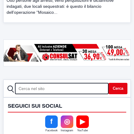
Otto persone agli arresti, venti perquisizioni e diciannove
indagati, due locali sequestrati: è questo il bilancio
dell’operazione “Mosaico...
CERCA
Cerca
SEGUICI SUI SOCIAL
f
◎
▶
Facebook
Instagram
YouTube