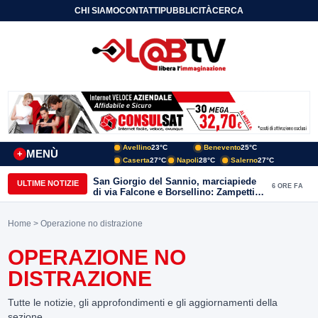
CHI SIAMO
CONTATTI
PUBBLICITÀ
CERCA
Avellino
23°C
Benevento
25°C
MENÙ
+
Caserta
27°C
Napoli
28°C
Salerno
27°C
San Giorgio del Sannio, marciapiede
ULTIME NOTIZIE
6 ORE FA
di via Falcone e Borsellino: Zampetti e
Lombardi replicano alle polemiche
Home
> Operazione no distrazione
OPERAZIONE NO
DISTRAZIONE
Tutte le notizie, gli approfondimenti e gli aggiornamenti della
sezione.