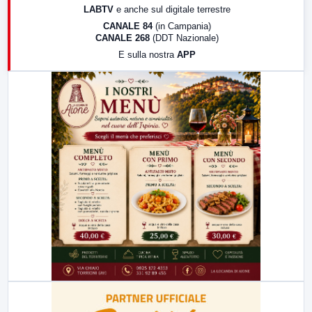
LABTV
e anche sul digitale terrestre
18:30
Di Faccia e di Profilo (repliche)
CANALE 84
(in Campania)
CANALE 268
(DDT Nazionale)
19:30
LabNews (Diretta)
E sulla nostra
APP
21:00
Free Sport
23:00
LabNews (replica)