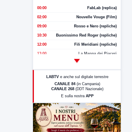
00:00
FabLab (replica)
02:00
Nouvelle Vouge (Film)
09:00
Rosso e Nero (repliche)
10:30
Buonissimo Red Roger (repliche)
12:00
Fili Meridiani (repliche)
13:00
La Mappa dei Piaceri
14:00
LabNews
17:00
LabNews (replica)
LABTV
e anche sul digitale terrestre
18:30
Di Faccia e di Profilo (repliche)
CANALE 84
(in Campania)
CANALE 268
(DDT Nazionale)
19:30
LabNews (Diretta)
E sulla nostra
APP
21:00
Free Sport
23:00
LabNews (replica)