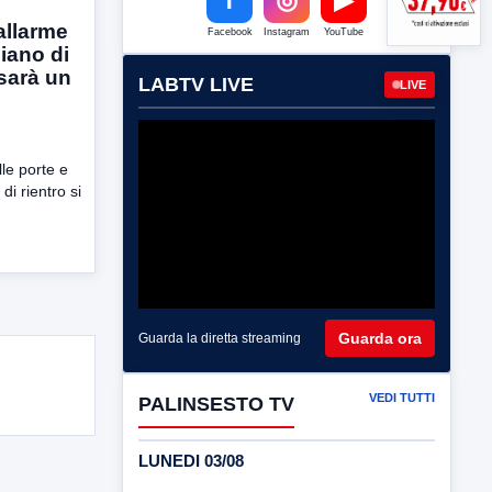
allarme
Facebook
Instagram
YouTube
piano di
 sarà un
LABTV LIVE
LIVE
lle porte e
di rientro si
Guarda ora
Guarda la diretta streaming
VEDI TUTTI
PALINSESTO TV
LUNEDI 03/08