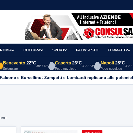
NOMIA
CULTURA
SPORT
PALINSESTO
FORMAT TV
Benevento
22°C
Caserta
26°C
Napoli
28°C
38° / 18°
36° / 23°
33° /
Soleggiato
Poco nuvoloso
Poco nuvoloso
 Falcone e Borsellino: Zampetti e Lombardi replicano alle polemic
ione.