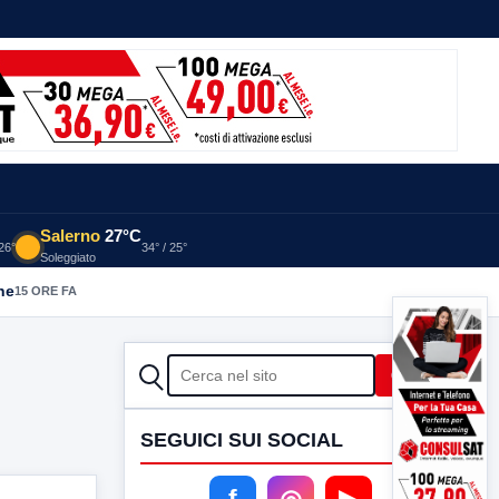
Salerno
27°C
 26°
34° / 25°
Soleggiato
he
15 ORE FA
CERCA
Cerca
SEGUICI SUI SOCIAL
f
◎
▶