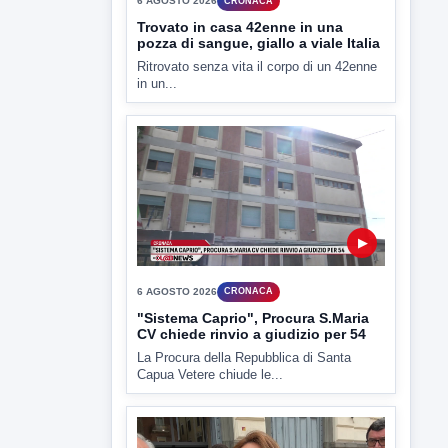
6 AGOSTO 2026
CRONACA
Trovato in casa 42enne in una
pozza di sangue, giallo a viale Italia
Ritrovato senza vita il corpo di un 42enne
in un...
▶
6 AGOSTO 2026
CRONACA
"Sistema Caprio", Procura S.Maria
CV chiede rinvio a giudizio per 54
La Procura della Repubblica di Santa
Capua Vetere chiude le...