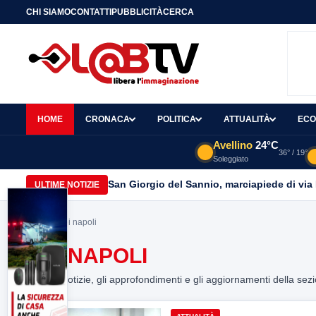
CHI SIAMO
CONTATTI
PUBBLICITÀ
CERCA
HOME
CRONACA
POLITICA
ATTUALITÀ
ECO
Avellino
24°C
36° / 19°
Soleggiato
San Giorgio del Sannio, marciapiede di via
ULTIME NOTIZIE
Home
> opi napoli
OPI NAPOLI
Tutte le notizie, gli approfondimenti e gli aggiornamenti della sez