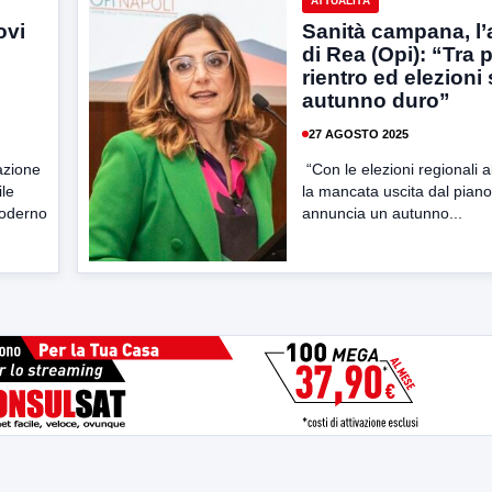
ATTUALITÀ
ovi
Sanità campana, l’
di Rea (Opi): “Tra 
rientro ed elezioni
autunno duro”
27 AGOSTO 2025
azione
“Con le elezioni regionali a
ile
la mancata uscita dal piano 
moderno
annuncia un autunno...