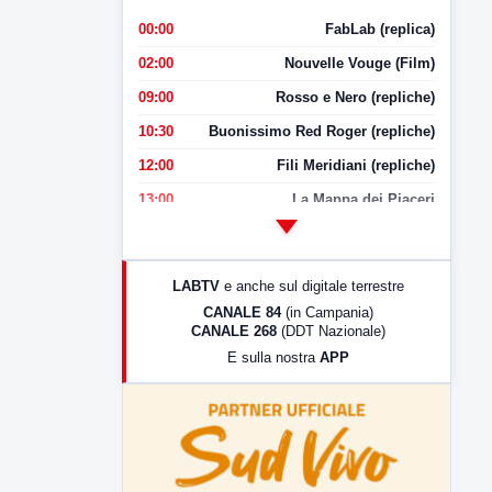
00:00
FabLab (replica)
02:00
Nouvelle Vouge (Film)
09:00
Rosso e Nero (repliche)
10:30
Buonissimo Red Roger (repliche)
12:00
Fili Meridiani (repliche)
13:00
La Mappa dei Piaceri
14:00
LabNews
17:00
LabNews (replica)
LABTV
e anche sul digitale terrestre
18:30
Di Faccia e di Profilo (repliche)
CANALE 84
(in Campania)
CANALE 268
(DDT Nazionale)
19:30
LabNews (Diretta)
E sulla nostra
APP
21:00
Free Sport
23:00
LabNews (replica)