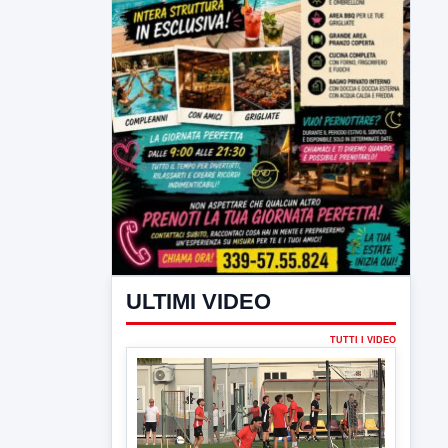
ULTIMI VIDEO
TUTTI I VIDEO
▶
7 AGOSTO 2026
SPORT BENEVENTO
Benevento Calcio: Le scelte di
Floro Flores per il debutto di Coppa
Italia
Il Benevento è pronto al debutto di Coppa
Italia. Scelte...