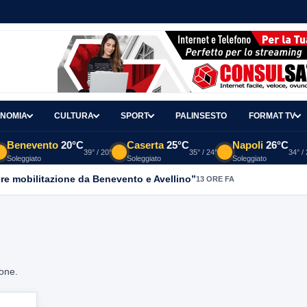
NOMIA
CULTURA
SPORT
PALINSESTO
FORMAT TV
Benevento
20°C
Caserta
25°C
Napoli
26°C
39° / 20°
35° / 24°
34° /
Soleggiato
Soleggiato
Soleggiato
re mobilitazione da Benevento e Avellino”
13 ORE FA
ione.