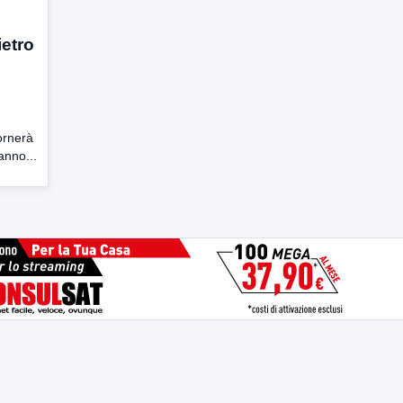
ietro
ornerà
anno...