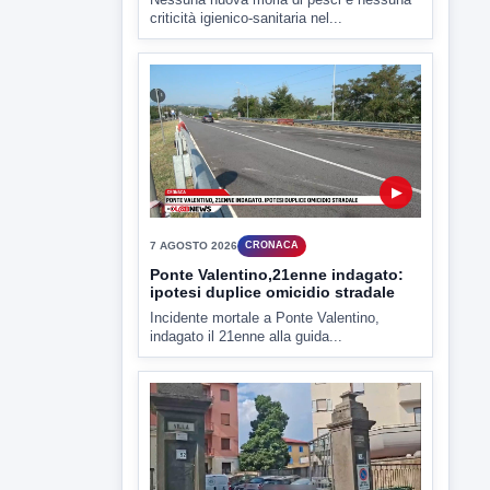
7 AGOSTO 2026
CRONACA
Ponte Valentino,21enne indagato:
ipotesi duplice omicidio stradale
Incidente mortale a Ponte Valentino,
indagato il 21enne alla guida...
▶
7 AGOSTO 2026
CRONACA
Malore o aggressione? Sarà
l'autopsia a chiarire il giallo di Villa
Adriana
Sarà affidato con ogni probabilità all'inizio
della prossima settimana l'incarico...