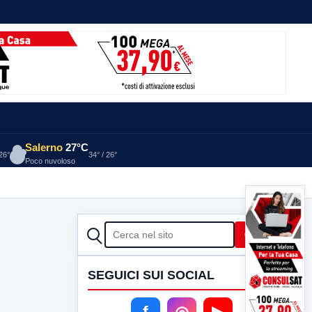
Salerno
27°C
 26°
34° / 26°
Poco nuvoloso
CERCA
Cerca
SEGUICI SUI SOCIAL
f
◎
▶