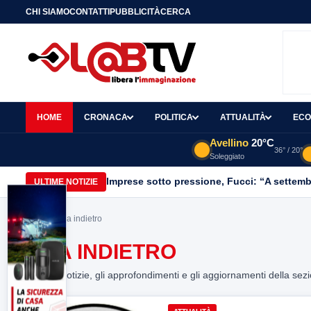
CHI SIAMO
CONTATTI
PUBBLICITÀ
CERCA
HOME
CRONACA
POLITICA
ATTUALITÀ
ECO
Avellino
20°C
36° / 20°
Soleggiato
Imprese sotto pressione, Fucci: “A settemb
ULTIME NOTIZIE
Home
> Ora indietro
ORA INDIETRO
Tutte le notizie, gli approfondimenti e gli aggiornamenti della sez