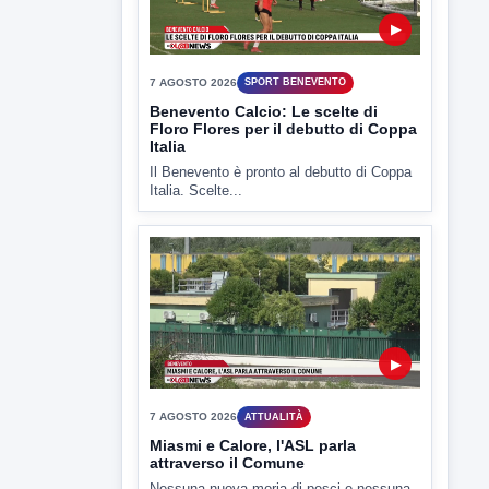
▶
7 AGOSTO 2026
ATTUALITÀ
Miasmi e Calore, l'ASL parla
attraverso il Comune
Nessuna nuova moria di pesci e nessuna
criticità igienico-sanitaria nel...
▶