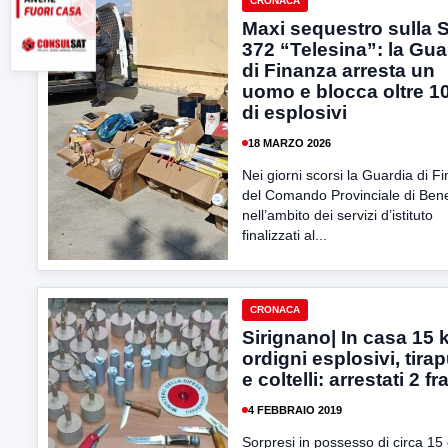
CRONACA
Maxi sequestro sulla S
372 “Telesina”: la Gua
di Finanza arresta un
uomo e blocca oltre 1
di esplosivi
18 MARZO 2026
Nei giorni scorsi la Guardia di F
del Comando Provinciale di Ben
nell’ambito dei servizi d’istituto
finalizzati al...
CRONACA
Sirignano| In casa 15 
ordigni esplosivi, tira
e coltelli: arrestati 2 fra
4 FEBBRAIO 2019
Sorpresi in possesso di circa 15 c