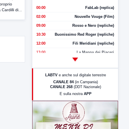
proprio
00:00
FabLab (replica)
Cardilli di...
02:00
Nouvelle Vouge (Film)
09:00
Rosso e Nero (repliche)
10:30
Buonissimo Red Roger (repliche)
12:00
Fili Meridiani (repliche)
13:00
La Mappa dei Piaceri
14:00
LabNews
17:00
LabNews (replica)
LABTV
e anche sul digitale terrestre
18:30
Di Faccia e di Profilo (repliche)
CANALE 84
(in Campania)
CANALE 268
(DDT Nazionale)
19:30
LabNews (Diretta)
E sulla nostra
APP
21:00
Free Sport
23:00
LabNews (replica)