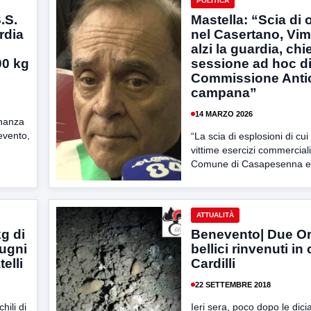
POLITICA
.S.
Mastella: “Scia di 
rdia
nel Casertano, Vim
alzi la guardia, c
00 kg
sessione ad hoc d
Commissione Anti
campana”
14 MARZO 2026
inanza
evento,
“La scia di esplosioni di cu
vittime esercizi commerciali
Comune di Casapesenna e di
ATTUALITÀ
kg di
Benevento| Due Or
pugni
bellici rinvenuti in
telli
Cardilli
22 SETTEMBRE 2018
hili di
Ieri sera, poco dopo le dic