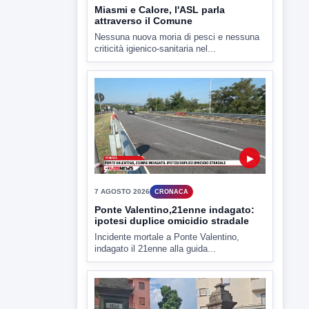
▶
7 AGOSTO 2026
CRONACA
Ponte Valentino,21enne indagato:
ipotesi duplice omicidio stradale
Incidente mortale a Ponte Valentino,
indagato il 21enne alla guida...
▶
7 AGOSTO 2026
CRONACA