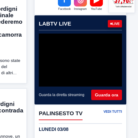
ordigni
Facebook
Instagram
YouTube
inale
hiederemo
LABTV LIVE
LIVE
i
camorra
i sono state
 del
 altri...
Guarda ora
Guarda la diretta streaming
digni
 contrada
VEDI TUTTI
PALINSESTO TV
LUNEDI 03/08
iannove, un