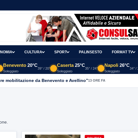
NOMIA
CULTURA
SPORT
PALINSESTO
FORMAT TV
Benevento
20°C
Caserta
25°C
Napoli
26°C
39° / 20°
35° / 24°
34° /
Soleggiato
Soleggiato
Soleggiato
re mobilitazione da Benevento e Avellino”
13 ORE FA
ione.