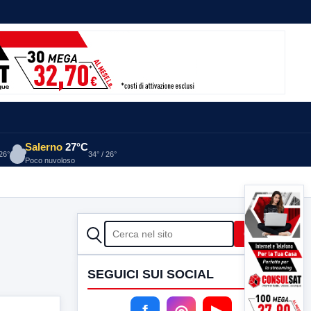
Salerno
27°C
 26°
34° / 26°
Poco nuvoloso
CERCA
Cerca
SEGUICI SUI SOCIAL
f
◎
▶