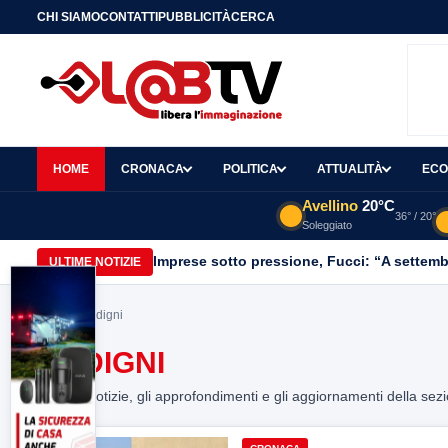
CHI SIAMO
CONTATTI
PUBBLICITÀ
CERCA
HOME
CRONACA
POLITICA
ATTUALITÀ
ECO
Avellino
20°C
36° / 20°
Soleggiato
Imprese sotto pressione, Fucci: “A settemb
ULTIME NOTIZIE
Home
> Ordigni
ORDIGNI
Tutte le notizie, gli approfondimenti e gli aggiornamenti della sez