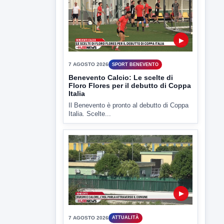
7 AGOSTO 2026
SPORT BENEVENTO
Benevento Calcio: Le scelte di
Floro Flores per il debutto di Coppa
Italia
Il Benevento è pronto al debutto di Coppa
Italia. Scelte...
▶
7 AGOSTO 2026
ATTUALITÀ
Miasmi e Calore, l'ASL parla
attraverso il Comune
Nessuna nuova moria di pesci e nessuna
criticità igienico-sanitaria nel...