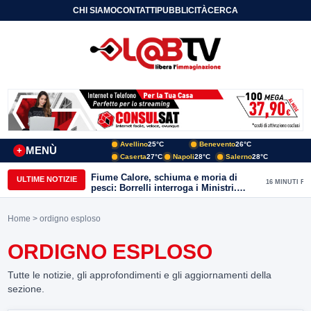
CHI SIAMO
CONTATTI
PUBBLICITÀ
CERCA
Avellino
25°C
Benevento
26°C
MENÙ
+
Caserta
27°C
Napoli
28°C
Salerno
28°C
Fiume Calore, schiuma e moria di
ULTIME NOTIZIE
16 MINUTI FA
pesci: Borrelli interroga i Ministri.
“Benevento paga l’assenza del
depuratore
Home
> ordigno esploso
ORDIGNO ESPLOSO
Tutte le notizie, gli approfondimenti e gli aggiornamenti della
sezione.