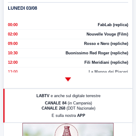
LUNEDI 03/08
00:00
FabLab (replica)
02:00
Nouvelle Vouge (Film)
09:00
Rosso e Nero (repliche)
10:30
Buonissimo Red Roger (repliche)
12:00
Fili Meridiani (repliche)
13:00
La Mappa dei Piaceri
14:00
LabNews
17:00
LabNews (replica)
LABTV
e anche sul digitale terrestre
18:30
Di Faccia e di Profilo (repliche)
CANALE 84
(in Campania)
CANALE 268
(DDT Nazionale)
19:30
LabNews (Diretta)
E sulla nostra
APP
21:00
Free Sport
23:00
LabNews (replica)