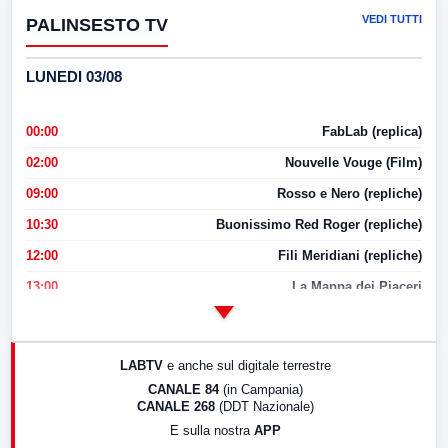
VEDI TUTTI
PALINSESTO TV
LUNEDI 03/08
00:00
FabLab (replica)
02:00
Nouvelle Vouge (Film)
09:00
Rosso e Nero (repliche)
10:30
Buonissimo Red Roger (repliche)
12:00
Fili Meridiani (repliche)
13:00
La Mappa dei Piaceri
14:00
LabNews
17:00
LabNews (replica)
LABTV
e anche sul digitale terrestre
18:30
Di Faccia e di Profilo (repliche)
CANALE 84
(in Campania)
CANALE 268
(DDT Nazionale)
19:30
LabNews (Diretta)
E sulla nostra
APP
21:00
Free Sport