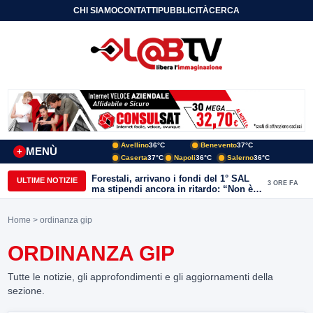
CHI SIAMO
CONTATTI
PUBBLICITÀ
CERCA
Avellino
36°C
Benevento
37°C
MENÙ
+
Caserta
37°C
Napoli
36°C
Salerno
36°C
Forestali, arrivano i fondi del 1° SAL
ULTIME NOTIZIE
3 ORE FA
ma stipendi ancora in ritardo: “Non è
più sostenibile”
Home
> ordinanza gip
ORDINANZA GIP
Tutte le notizie, gli approfondimenti e gli aggiornamenti della
sezione.