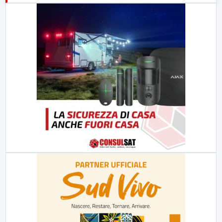
23:00
LabNews (replica)