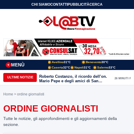
CHI SIAMO
CONTATTI
PUBBLICITÀ
CERCA
Avellino
31°C
Benevento
30°C
MENÙ
+
Caserta
32°C
Napoli
31°C
Salerno
33°C
Roberto Costanzo, il ricordo dell’on.
ULTIME NOTIZIE
26 MINUTI FA
Mario Pepe e degli amici di San
Giorgio del Sannio
Home
> ordine giornalisti
ORDINE GIORNALISTI
Tutte le notizie, gli approfondimenti e gli aggiornamenti della
sezione.