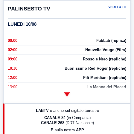
VEDI TUTTI
PALINSESTO TV
LUNEDI 10/08
00:00
FabLab (replica)
02:00
Nouvelle Vouge (Film)
09:00
Rosso e Nero (repliche)
10:30
Buonissimo Red Roger (repliche)
12:00
Fili Meridiani (repliche)
13:00
La Mappa dei Piaceri
14:00
LabNews
17:00
LabNews (replica)
LABTV
e anche sul digitale terrestre
18:30
Di Faccia e di Profilo (repliche)
CANALE 84
(in Campania)
CANALE 268
(DDT Nazionale)
19:30
LabNews (Diretta)
E sulla nostra
APP
21:00
Free Sport