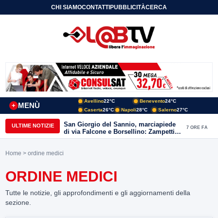
CHI SIAMO
CONTATTI
PUBBLICITÀ
CERCA
Avellino
22°C
Benevento
24°C
MENÙ
+
Caserta
26°C
Napoli
28°C
Salerno
27°C
San Giorgio del Sannio, marciapiede
ULTIME NOTIZIE
7 ORE FA
di via Falcone e Borsellino: Zampetti e
Lombardi replicano alle polemiche
Home
> ordine medici
ORDINE MEDICI
Tutte le notizie, gli approfondimenti e gli aggiornamenti della
sezione.