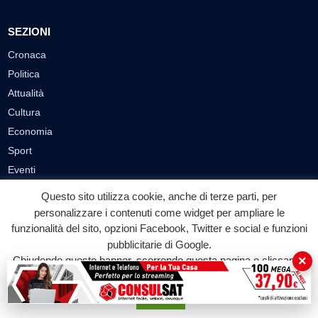
SEZIONI
Cronaca
Politica
Attualità
Cultura
Economia
Sport
Eventi
Questo sito utilizza cookie, anche di terze parti, per
VIDEO
personalizzare i contenuti come widget per ampliare le
funzionalità del sito, opzioni Facebook, Twitter e social e funzioni
Video Cronaca
pubblicitarie di Google.
Video Politica
×
Chiudendo questo banner, scorrendo questa pagina o cliccando
Video Attualità
su qualunque suo elemento acconsenti all'uso dei cookie.
Video Economia
Accetta
Video Cultura