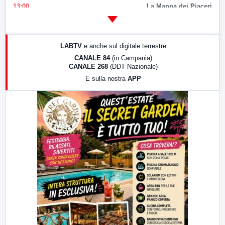
13:00
La Mappa dei Piaceri
14:00
LabNews
17:00
LabNews (replica)
LABTV
e anche sul digitale terrestre
18:30
Di Faccia e di Profilo (repliche)
CANALE 84
(in Campania)
CANALE 268
(DDT Nazionale)
19:30
LabNews (Diretta)
E sulla nostra
APP
21:00
Free Sport
23:00
LabNews (replica)