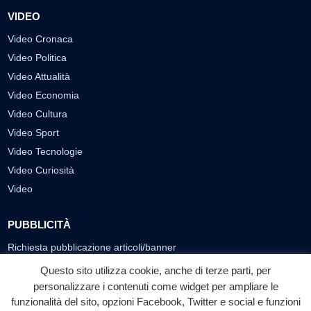
VIDEO
Video Cronaca
Video Politica
Video Attualità
Video Economia
Video Cultura
Video Sport
Video Tecnologie
Video Curiosità
Video
PUBBLICITÀ
Richiesta pubblicazione articoli/banner
Questo sito utilizza cookie, anche di terze parti, per
SEGUICI SUI SOCIAL
personalizzare i contenuti come widget per ampliare le
f
◎
▶
funzionalità del sito, opzioni Facebook, Twitter e social e funzioni