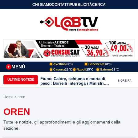
CHI SIAMO
CONTATTI
PUBBLICITÀ
CERCA
Avellino
20°C
Benevento
18°C
MENÙ
+
Caserta
23°C
Napoli
25°C
Salerno
26°C
Fiume Calore, schiuma e moria di
ULTIME NOTIZIE
8 ORE FA
pesci: Borrelli interroga i Ministri.
“Benevento paga l’assenza del
depuratore
Home
> oren
OREN
Tutte le notizie, gli approfondimenti e gli aggiornamenti della
sezione.