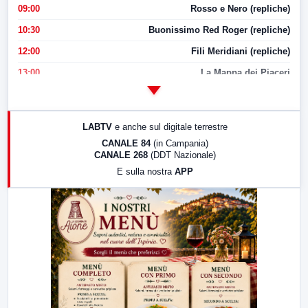
09:00
Rosso e Nero (repliche)
10:30
Buonissimo Red Roger (repliche)
12:00
Fili Meridiani (repliche)
13:00
La Mappa dei Piaceri
14:00
LabNews
17:00
LabNews (replica)
LABTV
e anche sul digitale terrestre
18:30
Di Faccia e di Profilo (repliche)
CANALE 84
(in Campania)
CANALE 268
(DDT Nazionale)
19:30
LabNews (Diretta)
E sulla nostra
APP
21:00
Free Sport
23:00
LabNews (replica)