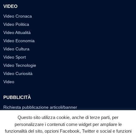
VIDEO
Video Cronaca
Video Politica
Video Attualità
Video Economia
Video Cultura
Video Sport
Video Tecnologie
Video Curiosità
Video
PUBBLICITÀ
Richiesta pubblicazione articoli/banner
Questo sito utilizza cookie, anche di terze parti, per
SEGUICI SUI SOCIAL
personalizzare i contenuti come widget per ampliare le
funzionalità del sito, opzioni Facebook, Twitter e social e funzioni
f
◎
▶