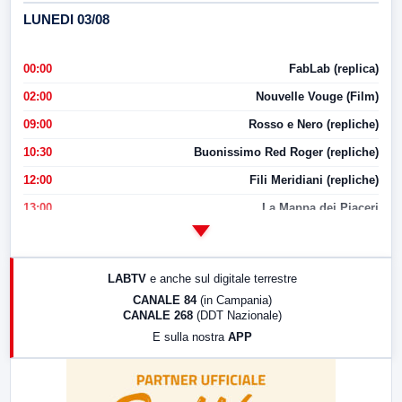
LUNEDI 03/08
00:00
FabLab (replica)
02:00
Nouvelle Vouge (Film)
09:00
Rosso e Nero (repliche)
10:30
Buonissimo Red Roger (repliche)
12:00
Fili Meridiani (repliche)
13:00
La Mappa dei Piaceri
14:00
LabNews
17:00
LabNews (replica)
LABTV
e anche sul digitale terrestre
18:30
Di Faccia e di Profilo (repliche)
CANALE 84
(in Campania)
CANALE 268
(DDT Nazionale)
19:30
LabNews (Diretta)
E sulla nostra
APP
21:00
Free Sport
23:00
LabNews (replica)