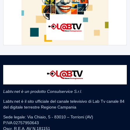
Labtv.net è un prodotto Consulservice S.r.l.
Labtv.net è il sito ufficiale del canale televisivo di Lab Tv canale 84
del digitale terrestre Regione Campania
Sede legale: Via Chiaio, 5 - 83010 – Torrioni (AV)
P.IVA 02757950643
Oscr. R.E.A. AV N.181151