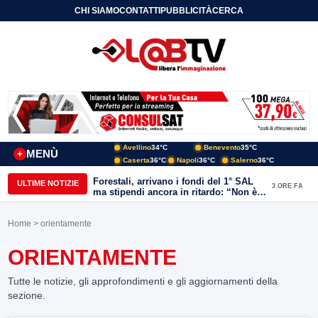
CHI SIAMO
CONTATTI
PUBBLICITÀ
CERCA
Avellino
34°C
Benevento
35°C
MENÙ
+
Caserta
36°C
Napoli
36°C
Salerno
36°C
Forestali, arrivano i fondi del 1° SAL
ULTIME NOTIZIE
3 ORE FA
ma stipendi ancora in ritardo: “Non è
più sostenibile”
Home
> orientamente
ORIENTAMENTE
Tutte le notizie, gli approfondimenti e gli aggiornamenti della
sezione.