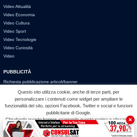
Video Attualità
Video Economia
Video Cultura
Video Sport
Video Tecnologie
Video Curiosità
Video
PUBBLICITÀ
Richiesta pubblicazione articoli/banner
Questo sito utilizza cookie, anche di terze parti, per
SEGUICI SUI SOCIAL
personalizzare i contenuti come widget per ampliare le
f
◎
▶
funzionalità del sito, opzioni Facebook, Twitter e social e funzioni
pubblicitarie di Google.
Facebook
Instagram
YouTube
×
Chiudendo questo banner, scorrendo questa pagina o cliccando
su qualunque suo elemento acconsenti all'uso dei cookie.
© 2026 LABTV - Tutti i diritti riservati
Accetta