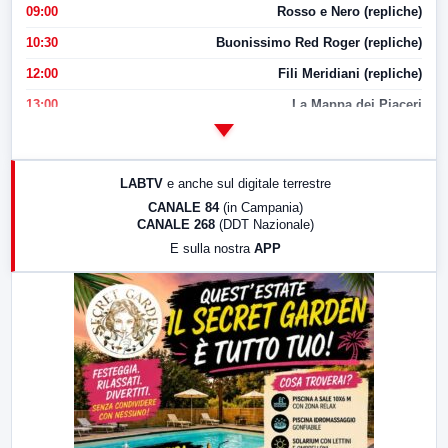
09:00
Rosso e Nero (repliche)
10:30
Buonissimo Red Roger (repliche)
12:00
Fili Meridiani (repliche)
13:00
La Mappa dei Piaceri
14:00
LabNews
17:00
LabNews (replica)
LABTV
e anche sul digitale terrestre
18:30
Di Faccia e di Profilo (repliche)
CANALE 84
(in Campania)
CANALE 268
(DDT Nazionale)
19:30
LabNews (Diretta)
E sulla nostra
APP
21:00
Free Sport
23:00
LabNews (replica)