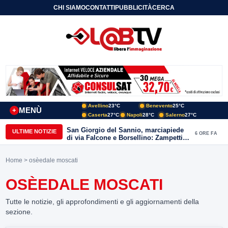
CHI SIAMO
CONTATTI
PUBBLICITÀ
CERCA
Avellino
23°C
Benevento
25°C
MENÙ
+
Caserta
27°C
Napoli
28°C
Salerno
27°C
San Giorgio del Sannio, marciapiede
ULTIME NOTIZIE
6 ORE FA
di via Falcone e Borsellino: Zampetti e
Lombardi replicano alle polemiche
Home
> osèedale moscati
OSÈEDALE MOSCATI
Tutte le notizie, gli approfondimenti e gli aggiornamenti della
sezione.