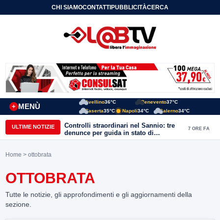
CHI SIAMO
CONTATTI
PUBBLICITÀ
CERCA
Avellino
36°C
Benevento
37°C
MENÙ
+
Caserta
35°C
Napoli
34°C
Salerno
34°C
Controlli straordinari nel Sannio: tre
ULTIME NOTIZIE
7 ORE FA
denunce per guida in stato di
ebbrezza, un arresto e 1.500 kg di
conserve sequestrate
Home
> ottobrata
OTTOBRATA
Tutte le notizie, gli approfondimenti e gli aggiornamenti della
sezione.