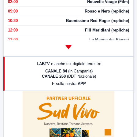
02:00
Nouvelle Vouge (Film)
09:00
Rosso e Nero (repliche)
10:30
Buonissimo Red Roger (repliche)
12:00
Fili Meridiani (repliche)
13:00
La Mappa dei Piaceri
14:00
LabNews
17:00
LabNews (replica)
LABTV
e anche sul digitale terrestre
18:30
Di Faccia e di Profilo (repliche)
CANALE 84
(in Campania)
CANALE 268
(DDT Nazionale)
19:30
LabNews (Diretta)
E sulla nostra
APP
21:00
Free Sport
23:00
LabNews (replica)