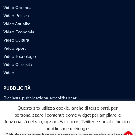
Video Cronaca
Video Politica
Video Attualità
Video Economia
Video Cultura
Video Sport
Video Tecnologie
Video Curiosità
Video
PUBBLICITÀ
Richiesta pubblicazione articoli/banner
Questo sito utilizza cookie, anche di terze parti, per
SEGUICI SUI SOCIAL
personalizzare i contenuti come widget per ampliare le
funzionalità del sito, opzioni Facebook, Twitter e social e funzioni
f
◎
▶
pubblicitarie di Google.
Facebook
Instagram
YouTube