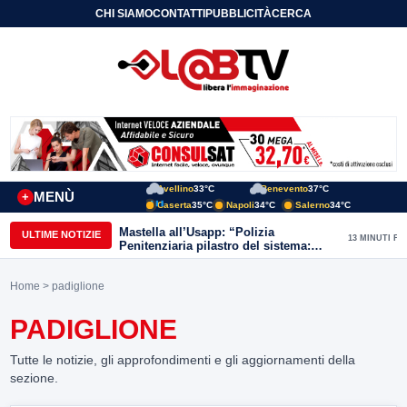
CHI SIAMO
CONTATTI
PUBBLICITÀ
CERCA
Avellino
33°C
Benevento
37°C
MENÙ
+
Caserta
35°C
Napoli
34°C
Salerno
34°C
Mastella all’Usapp: “Polizia
ULTIME NOTIZIE
13 MINUTI FA
Penitenziaria pilastro del sistema:
Governo rafforzi organico”
Home
> padiglione
PADIGLIONE
Tutte le notizie, gli approfondimenti e gli aggiornamenti della
sezione.