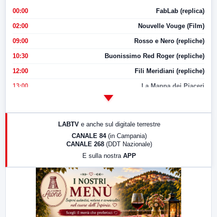
00:00
FabLab (replica)
02:00
Nouvelle Vouge (Film)
09:00
Rosso e Nero (repliche)
10:30
Buonissimo Red Roger (repliche)
12:00
Fili Meridiani (repliche)
13:00
La Mappa dei Piaceri
14:00
LabNews
17:00
LabNews (replica)
LABTV
e anche sul digitale terrestre
18:30
Di Faccia e di Profilo (repliche)
CANALE 84
(in Campania)
CANALE 268
(DDT Nazionale)
19:30
LabNews (Diretta)
E sulla nostra
APP
21:00
Free Sport
23:00
LabNews (replica)