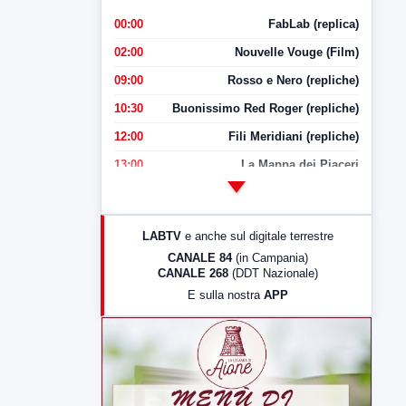
00:00
FabLab (replica)
02:00
Nouvelle Vouge (Film)
09:00
Rosso e Nero (repliche)
10:30
Buonissimo Red Roger (repliche)
12:00
Fili Meridiani (repliche)
13:00
La Mappa dei Piaceri
14:00
LabNews
17:00
LabNews (replica)
LABTV
e anche sul digitale terrestre
18:30
Di Faccia e di Profilo (repliche)
CANALE 84
(in Campania)
CANALE 268
(DDT Nazionale)
19:30
LabNews (Diretta)
E sulla nostra
APP
21:00
Free Sport
23:00
LabNews (replica)