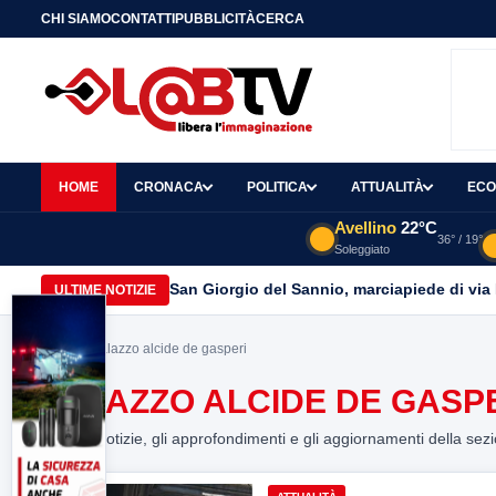
CHI SIAMO
CONTATTI
PUBBLICITÀ
CERCA
HOME
CRONACA
POLITICA
ATTUALITÀ
ECO
Avellino
22°C
36° / 19°
Soleggiato
San Giorgio del Sannio, marciapiede di via
ULTIME NOTIZIE
Home
> palazzo alcide de gasperi
PALAZZO ALCIDE DE GASP
Tutte le notizie, gli approfondimenti e gli aggiornamenti della sez