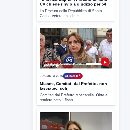
6 AGOSTO 2026
CRONACA
"Sistema Caprio", Procura S.Maria
CV chiede rinvio a giudizio per 54
La Procura della Repubblica di Santa
Capua Vetere chiude le...
▶
6 AGOSTO 2026
ATTUALITÀ
Miasmi, Comitati dal Prefetto: non
lasciateci soli
Comitati dal Prefetto Moscarella. Oltre a
rendere noto il flash...