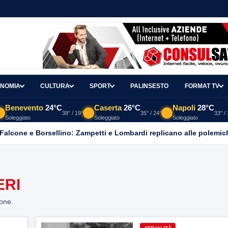
NOMIA
CULTURA
SPORT
PALINSESTO
FORMAT TV
Benevento
24°C
Caserta
26°C
Napoli
28°C
38° / 19°
35° / 24°
33° /
Soleggiato
Soleggiato
Soleggiato
 Falcone e Borsellino: Zampetti e Lombardi replicano alle polemic
ERI
ione.