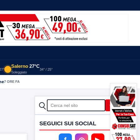
Salerno
27°C
 27°
34° / 25°
Soleggiato
he
7 ORE FA
CERCA
Cerca
SEGUICI SUI SOCIAL
f
◎
▶