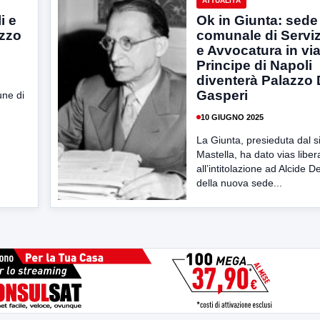
ATTUALITÀ
i e
Ok in Giunta: sede
azzo
comunale di Servizi
e Avvocatura in via
Principe di Napoli
diventerà Palazzo
Gasperi
une di
10 GIUGNO 2025
La Giunta, presieduta dal 
Mastella, ha dato vias liber
all’intitolazione ad Alcide 
della nuova sede...