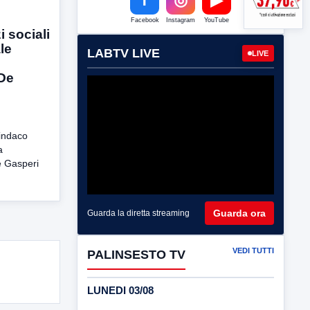
Facebook
Instagram
YouTube
 sociali
le
LABTV LIVE
LIVE
 De
sindaco
a
De Gasperi
Guarda ora
Guarda la diretta streaming
VEDI TUTTI
PALINSESTO TV
LUNEDI 03/08