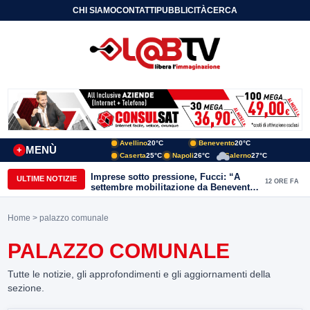
CHI SIAMO
CONTATTI
PUBBLICITÀ
CERCA
Avellino
20°C
Benevento
20°C
MENÙ
+
Caserta
25°C
Napoli
26°C
Salerno
27°C
Imprese sotto pressione, Fucci: “A
ULTIME NOTIZIE
12 ORE FA
settembre mobilitazione da Benevento
e Avellino”
Home
> palazzo comunale
PALAZZO COMUNALE
Tutte le notizie, gli approfondimenti e gli aggiornamenti della
sezione.