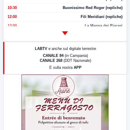
10:30
Buonissimo Red Roger (repliche)
12:00
Fili Meridiani (repliche)
13:00
La Mappa dei Piaceri
14:00
LabNews
17:00
LabNews (replica)
LABTV
e anche sul digitale terrestre
18:30
Di Faccia e di Profilo (repliche)
CANALE 84
(in Campania)
CANALE 268
(DDT Nazionale)
19:30
LabNews (Diretta)
E sulla nostra
APP
21:00
Free Sport
23:00
LabNews (replica)