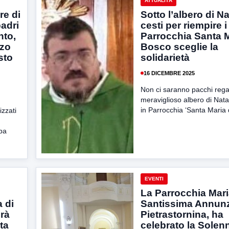
ATTUALITÀ
re di
Sotto l’albero di Na
adri
cesti per riempire i
nto,
Parrocchia Santa M
rzo
Bosco sceglie la
sto
solidarietà
16 DICEMBRE 2025
Non ci saranno pacchi regal
meraviglioso albero di Natal
in Parrocchia ‘Santa Maria 
zzati
pa
EVENTI
La Parrocchia Mar
 di
Santissima Annunz
erà
Pietrastornina, ha
ta
celebrato la Solenn