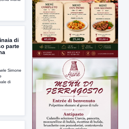
inaia di
o parte
na
faele Simone
e
ale di