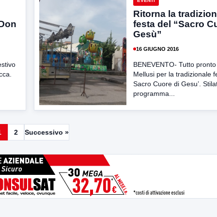
EVENTI
Ritorna la tradizio
 Don
festa del “Sacro C
Gesù”
16 GIUGNO 2016
stivo
BENEVENTO- Tutto pronto a
cca.
Mellusi per la tradizionale f
Sacro Cuore di Gesu’. Stilat
programma...
1
2
Successivo »