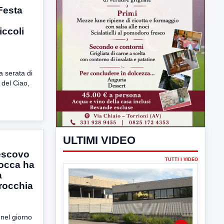
Festa
iccoli
a serata di
 del Ciao,
ULTIMI VIDEO
TUTTI I VIDEO
vescovo
occa ha
a
rocchia
▶
nel giorno