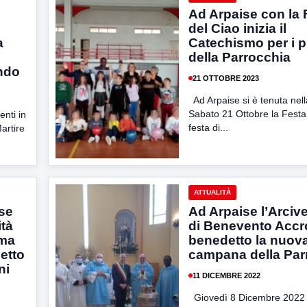
Ad Arpaise con la 
del Ciao inizia il
a
Catechismo per i p
della Parrocchia
ndo
21 OTTOBRE 2023
Ad Arpaise si è tenuta nell
Sabato 21 Ottobre la Festa
nti in
festa di...
artire
ATTUALITÀ
ise
Ad Arpaise l’Arci
ità
di Benevento Accr
ima
benedetto la nuov
letto
campana della Par
ni
11 DICEMBRE 2022
Giovedì 8 Dicembre 2022 