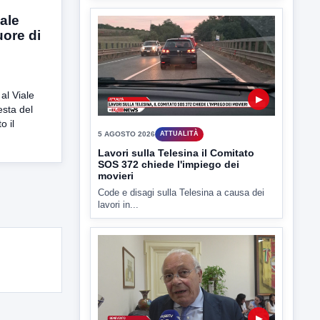
nale
uore di
▶
l Viale
5 AGOSTO 2026
ATTUALITÀ
esta del
Lavori sulla Telesina il Comitato
o il
SOS 372 chiede l'impiego dei
movieri
Code e disagi sulla Telesina a causa dei
lavori in...
▶
5 AGOSTO 2026
ATTUALITÀ