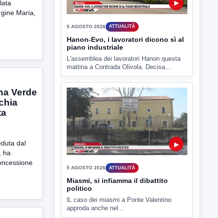
5 AGOSTO 2026
ATTUALITÀ
lata
gine Maria,
Hanon-Evo, i lavoratori dicono sì al
piano industriale
L'assemblea dei lavoratori Hanon questa
mattina a Contrada Olivola. Decisa...
na Verde
cchia
ta
▶
5 AGOSTO 2026
duta dal
ATTUALITÀ
, ha
Miasmi, si infiamma il dibattito
politico
concessione
lL caso dei miasmi a Ponte Valentino
approda anche nel...