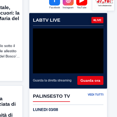
tale,
Facebook
Instagram
YouTube
 cuori: la
aria del
LABTV LIVE
LIVE
o sotto il
e allestito
del Bosco’...
Guarda ora
Guarda la diretta streaming
VEDI TUTTI
PALINSESTO TV
ia
iata di
LUNEDI 03/08
ità di