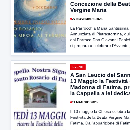
Concezione della Bea
Vergine Maria
27 NOVEMBRE 2025
La Parrocchia Maria Santissima
Annunziata di Pietrastornina, gu
dal Parroco Don Giovanni Panich
si prepara a celebrare l’Avvento,.
EVENTI
A San Leucio del Sanni
13 Maggio la Festività 
Madonna di Fatima, p
la Cappella a lei dedic
11 MAGGIO 2025
Il 13 maggio la Chiesa celebra l
Festività della Beata Vergine Mar
Fatima. Dall’apparizione di Fatima