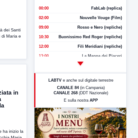
00:00
FabLab (replica)
02:00
Nouvelle Vouge (Film)
09:00
Rosso e Nero (repliche)
ità dei Santi
 di Maria e
10:30
Buonissimo Red Roger (repliche)
12:00
Fili Meridiani (repliche)
13:00
La Mappa dei Piaceri
14:00
LabNews
17:00
LabNews (replica)
LABTV
e anche sul digitale terrestre
18:30
Di Faccia e di Profilo (repliche)
CANALE 84
(in Campania)
iata in
CANALE 268
(DDT Nazionale)
19:30
LabNews (Diretta)
a
E sulla nostra
APP
21:00
Free Sport
la
23:00
LabNews (replica)
ha inizio la
cchia Maria