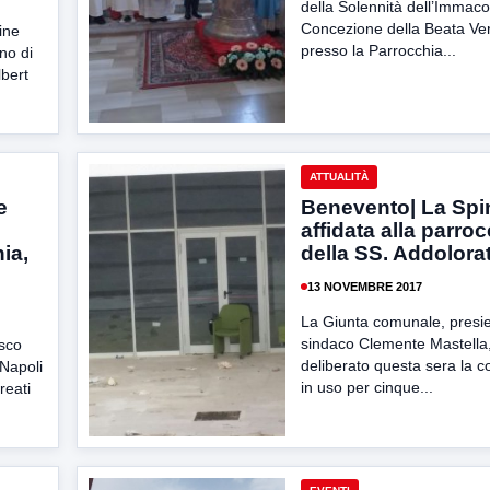
della Solennità dell’Immaco
Concezione della Beata Ver
ine
presso la Parrocchia...
no di
lbert
ATTUALITÀ
e
Benevento| La Spi
affidata alla parro
ia,
della SS. Addolora
13 NOVEMBRE 2017
La Giunta comunale, presie
sindaco Clemente Mastella
usco
deliberato questa sera la 
Napoli
in uso per cinque...
reati