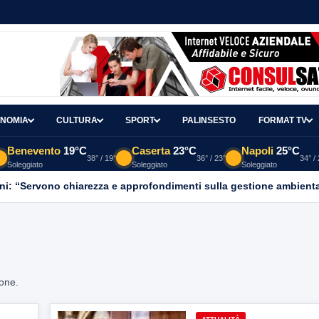
NOMIA
CULTURA
SPORT
PALINSESTO
FORMAT TV
Benevento
19°C
Caserta
23°C
Napoli
25°C
38° / 19°
36° / 23°
34° /
Soleggiato
Soleggiato
Soleggiato
ni: “Servono chiarezza e approfondimenti sulla gestione ambient
ione.