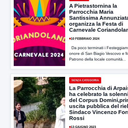
A Pietrastornina la
Parrocchia Maria
Santissima Annunziat
organizza la Festa di
Carnevale Coriandola
10 FEBBRAIO 2024
Da poco terminati i Festeggiame
onore di San Biagio Vescovo e M
Patrono della locale comunità...
SENZA CATEGORIA
La Parrocchia di Arpa
ha celebrato la solenn
del Corpus Domini,pr
uscita pubblica del rie
Sindaco Vincenzo For
Rossi
13 GIUGNO 2023