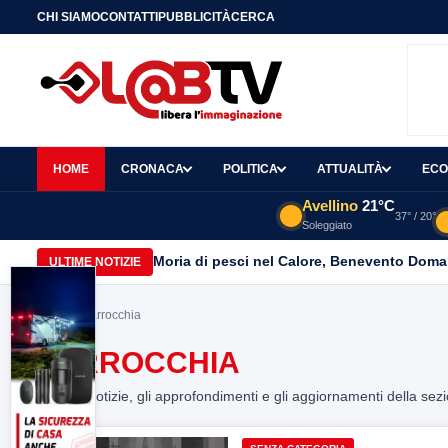
CHI SIAMO
CONTATTI
PUBBLICITÀ
CERCA
HOME
CRONACA
POLITICA
ATTUALITÀ
ECO
Avellino
21°C
37° / 20°
Soleggiato
Moria di pesci nel Calore, Benevento Doma
ULTIME NOTIZIE
Home
> parrocchia
PARROCCHIA
Tutte le notizie, gli approfondimenti e gli aggiornamenti della sez