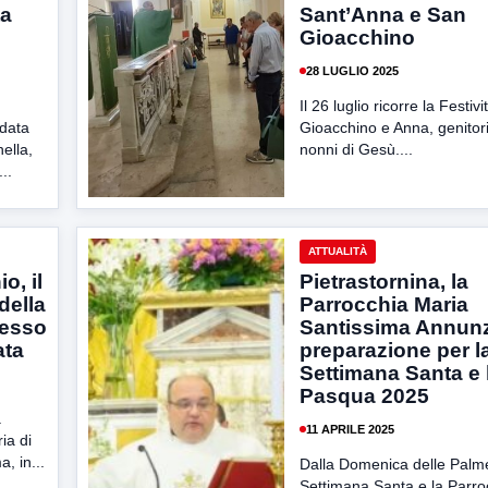
ta
Sant’Anna e San
Gioacchino
28 LUGLIO 2025
Il 26 luglio ricorre la Festiv
idata
Gioacchino e Anna, genitori
ella,
nonni di Gesù....
..
ATTUALITÀ
o, il
Pietrastornina, la
della
Parrocchia Maria
resso
Santissima Annunz
ata
preparazione per l
Settimana Santa e 
Pasqua 2025
a
11 APRILE 2025
ia di
, in...
Dalla Domenica delle Palme 
Settimana Santa e la Parro