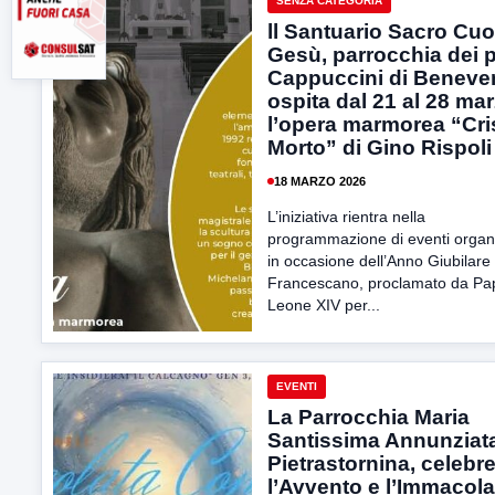
SENZA CATEGORIA
ll Santuario Sacro Cuo
Gesù, parrocchia dei p
Cappuccini di Beneve
ospita dal 21 al 28 ma
l’opera marmorea “Cri
Morto” di Gino Rispoli
18 MARZO 2026
L’iniziativa rientra nella
programmazione di eventi organi
in occasione dell’Anno Giubilare
Francescano, proclamato da Pa
Leone XIV per...
EVENTI
La Parrocchia Maria
Santissima Annunziata
Pietrastornina, celebr
l’Avvento e l’Immacola