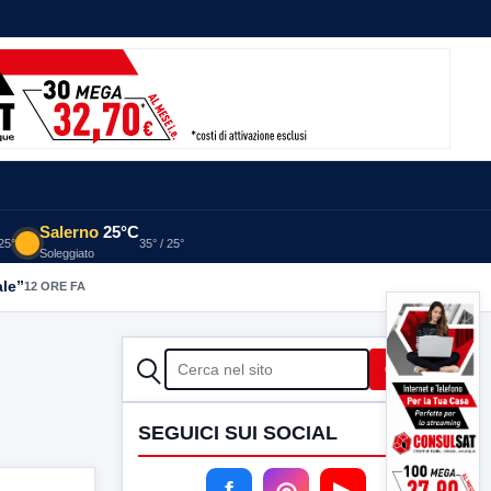
Salerno
25°C
 25°
35° / 25°
Soleggiato
ale”
12 ORE FA
CERCA
Cerca
SEGUICI SUI SOCIAL
f
◎
▶