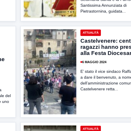
Santissima Annunziata di
Pietrastornina, guidata...
ATTUALITÀ
Castelvenere: cent
ragazzi hanno pres
alla Festa Diocesa
ne
6 MAGGIO 2024
E’ stato il vice sindaco Raf
a dare il benvenuto, a nom
dell’amministrazione comun
Castelvenere retta...
a
le del
è uno
ATTUALITÀ