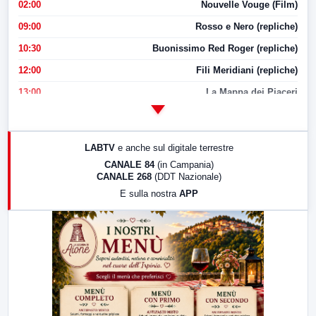
02:00
Nouvelle Vouge (Film)
09:00
Rosso e Nero (repliche)
10:30
Buonissimo Red Roger (repliche)
12:00
Fili Meridiani (repliche)
13:00
La Mappa dei Piaceri
14:00
LabNews
17:00
LabNews (replica)
LABTV
e anche sul digitale terrestre
18:30
Di Faccia e di Profilo (repliche)
CANALE 84
(in Campania)
CANALE 268
(DDT Nazionale)
19:30
LabNews (Diretta)
E sulla nostra
APP
21:00
Free Sport
23:00
LabNews (replica)