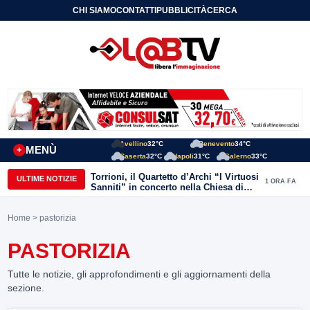
CHI SIAMO
CONTATTI
PUBBLICITÀ
CERCA
Avellino
32°C
Benevento
34°C
MENÙ
+
Caserta
32°C
Napoli
31°C
Salerno
33°C
Torrioni, il Quartetto d’Archi “I Virtuosi
ULTIME NOTIZIE
1 ORA FA
Sanniti” in concerto nella Chiesa di
San Michele Arcangelo
Home
> pastorizia
PASTORIZIA
Tutte le notizie, gli approfondimenti e gli aggiornamenti della
sezione.