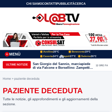
CHI SIAMO
CONTATTI
PUBBLICITÀ
CERCA
Avellino
20°C
Benevento
19°C
MENÙ
+
Caserta
24°C
Napoli
27°C
Salerno
26°C
San Giorgio del Sannio, marciapiede
ULTIME NOTIZIE
12 ORE FA
di via Falcone e Borsellino: Zampetti e
Lombardi replicano alle polemiche
Home
> paziente deceduta
PAZIENTE DECEDUTA
Tutte le notizie, gli approfondimenti e gli aggiornamenti della
sezione.