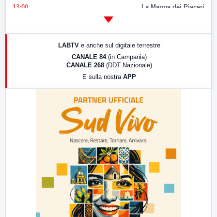
13:00
La Mappa dei Piaceri
14:00
LabNews
17:00
LabNews (replica)
LABTV
e anche sul digitale terrestre
18:30
Di Faccia e di Profilo (repliche)
CANALE 84
(in Campania)
CANALE 268
(DDT Nazionale)
19:30
LabNews (Diretta)
E sulla nostra
APP
21:00
Free Sport
23:00
LabNews (replica)