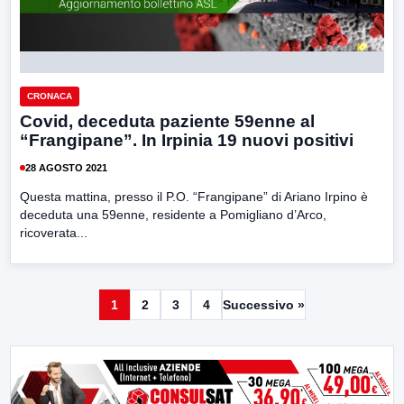
CRONACA
Covid, deceduta paziente 59enne al
“Frangipane”. In Irpinia 19 nuovi positivi
28 AGOSTO 2021
Questa mattina, presso il P.O. “Frangipane” di Ariano Irpino è
deceduta una 59enne, residente a Pomigliano d’Arco,
ricoverata...
1
2
3
4
Successivo »