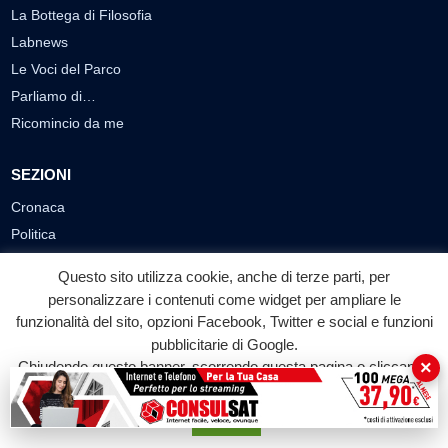
La Bottega di Filosofia
Labnews
Le Voci del Parco
Parliamo di…
Ricomincio da me
SEZIONI
Cronaca
Politica
Attualità
Questo sito utilizza cookie, anche di terze parti, per
Cultura
personalizzare i contenuti come widget per ampliare le
Economia
funzionalità del sito, opzioni Facebook, Twitter e social e funzioni
Sport
pubblicitarie di Google.
×
Chiudendo questo banner, scorrendo questa pagina o cliccando
Eventi
su qualunque suo elemento acconsenti all'uso dei cookie.
VIDEO
Accetta