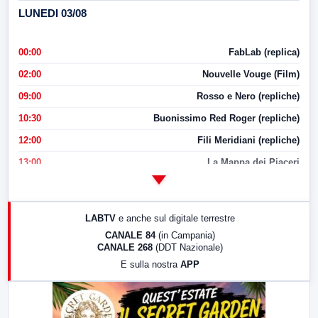
LUNEDI 03/08
00:00
FabLab (replica)
02:00
Nouvelle Vouge (Film)
09:00
Rosso e Nero (repliche)
10:30
Buonissimo Red Roger (repliche)
12:00
Fili Meridiani (repliche)
13:00
La Mappa dei Piaceri
14:00
LabNews
17:00
LabNews (replica)
LABTV
e anche sul digitale terrestre
18:30
Di Faccia e di Profilo (repliche)
CANALE 84
(in Campania)
CANALE 268
(DDT Nazionale)
19:30
LabNews (Diretta)
E sulla nostra
APP
21:00
Free Sport
23:00
LabNews (replica)