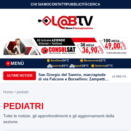
CHI SIAMO
CONTATTI
PUBBLICITÀ
CERCA
Avellino
24°C
Benevento
22°C
MENÙ
+
Caserta
26°C
Napoli
28°C
Salerno
27°C
San Giorgio del Sannio, marciapiede
ULTIME NOTIZIE
14 ORE FA
di via Falcone e Borsellino: Zampetti e
Lombardi replicano alle polemiche
Home
> pediatri
PEDIATRI
Tutte le notizie, gli approfondimenti e gli aggiornamenti della
sezione.