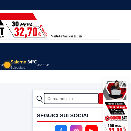
Salerno
34°C
 24°
35° / 24°
Soleggiato
CERCA
Cerca
SEGUICI SUI SOCIAL
f
◎
▶