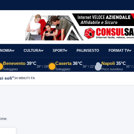
NOMIA
CULTURA
SPORT
PALINSESTO
FORMAT TV
Benevento
39°C
Caserta
36°C
Napoli
35°C
39° / 19°
36° / 22°
35° /
Soleggiato
Soleggiato
Poco nuvoloso
ci soli”
34 MINUTI FA
ione.