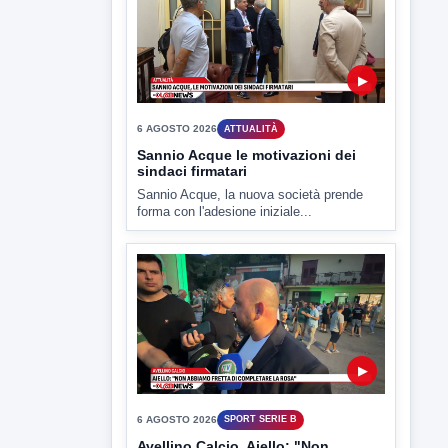
6 AGOSTO 2026
ATTUALITÀ
Sannio Acque le motivazioni dei
sindaci firmatari
Sannio Acque, la nuova società prende
forma con l'adesione iniziale...
▶
6 AGOSTO 2026
SPORT SERIE B
Avellino Calcio. Aiello: "Non
abbiamo fretta di completare la
rosa"
Così il direttore sportivo dei lupi nella
serata di presentazione...