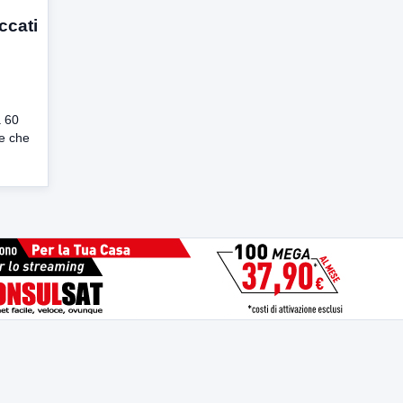
ccati
a 60
ie che