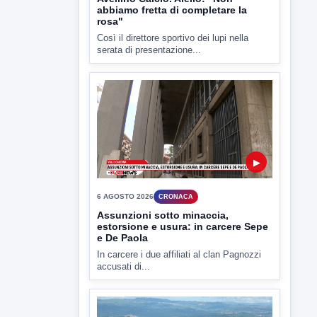
▶
6 AGOSTO 2026
CRONACA
Assunzioni sotto minaccia,
estorsione e usura: in carcere Sepe
e De Paola
In carcere i due affiliati al clan Pagnozzi
accusati di...
▶