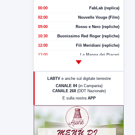
00:00
FabLab (replica)
02:00
Nouvelle Vouge (Film)
09:00
Rosso e Nero (repliche)
10:30
Buonissimo Red Roger (repliche)
12:00
Fili Meridiani (repliche)
13:00
La Mappa dei Piaceri
14:00
LabNews
17:00
LabNews (replica)
LABTV
e anche sul digitale terrestre
18:30
Di Faccia e di Profilo (repliche)
CANALE 84
(in Campania)
CANALE 268
(DDT Nazionale)
19:30
LabNews (Diretta)
E sulla nostra
APP
21:00
Free Sport
23:00
LabNews (replica)