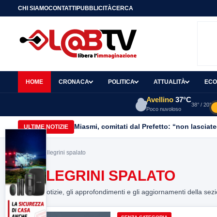
CHI SIAMO
CONTATTI
PUBBLICITÀ
CERCA
HOME
CRONACA
POLITICA
ATTUALITÀ
ECO
Avellino
37°C
38° / 20°
Poco nuvoloso
Miasmi, comitati dal Prefetto: “non lasciate
ULTIME NOTIZIE
Home
> pellegrini spalato
PELLEGRINI SPALATO
Tutte le notizie, gli approfondimenti e gli aggiornamenti della sez