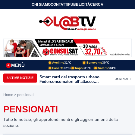
CHI SIAMO
CONTATTI
PUBBLICITÀ
CERCA
Avellino
31°C
Benevento
30°C
MENÙ
+
Caserta
32°C
Napoli
31°C
Salerno
33°C
Smart card del trasporto urbano,
ULTIME NOTIZIE
35 MINUTI FA
Federconsumatori all’attacco:
«Benevento ha bisogno di uno
sportello fisico»
Home
> pensionati
PENSIONATI
Tutte le notizie, gli approfondimenti e gli aggiornamenti della
sezione.