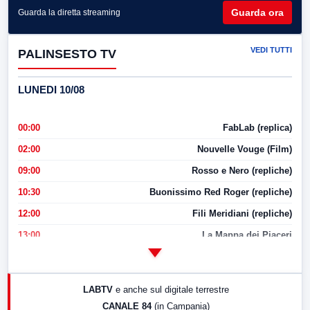
Guarda ora
Guarda la diretta streaming
VEDI TUTTI
PALINSESTO TV
LUNEDI 10/08
00:00
FabLab (replica)
02:00
Nouvelle Vouge (Film)
09:00
Rosso e Nero (repliche)
10:30
Buonissimo Red Roger (repliche)
12:00
Fili Meridiani (repliche)
13:00
La Mappa dei Piaceri
14:00
LabNews
17:00
LabNews (replica)
LABTV
e anche sul digitale terrestre
18:30
Di Faccia e di Profilo (repliche)
CANALE 84
(in Campania)