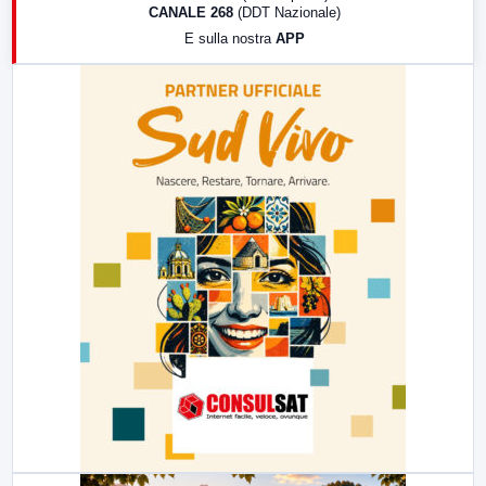
CANALE 268
(DDT Nazionale)
19:30
LabNews (Diretta)
E sulla nostra
APP
21:00
Free Sport
23:00
LabNews (replica)