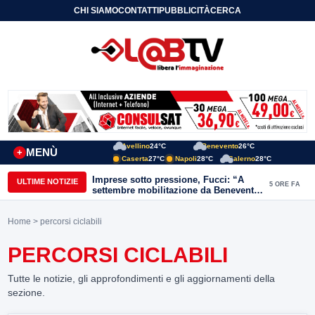
CHI SIAMO
CONTATTI
PUBBLICITÀ
CERCA
Avellino
24°C
Benevento
26°C
MENÙ
+
Caserta
27°C
Napoli
28°C
Salerno
28°C
Imprese sotto pressione, Fucci: “A
ULTIME NOTIZIE
5 ORE FA
settembre mobilitazione da Benevento
e Avellino”
Home
> percorsi ciclabili
PERCORSI CICLABILI
Tutte le notizie, gli approfondimenti e gli aggiornamenti della
sezione.