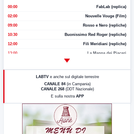
00:00
FabLab (replica)
02:00
Nouvelle Vouge (Film)
09:00
Rosso e Nero (repliche)
10:30
Buonissimo Red Roger (repliche)
12:00
Fili Meridiani (repliche)
13:00
La Mappa dei Piaceri
14:00
LabNews
17:00
LabNews (replica)
LABTV
e anche sul digitale terrestre
18:30
Di Faccia e di Profilo (repliche)
CANALE 84
(in Campania)
CANALE 268
(DDT Nazionale)
19:30
LabNews (Diretta)
E sulla nostra
APP
21:00
Free Sport
23:00
LabNews (replica)