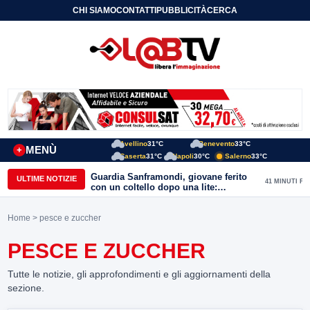
CHI SIAMO
CONTATTI
PUBBLICITÀ
CERCA
Avellino
31°C
Benevento
33°C
MENÙ
+
Caserta
31°C
Napoli
30°C
Salerno
33°C
Guardia Sanframondi, giovane ferito
ULTIME NOTIZIE
41 MINUTI FA
con un coltello dopo una lite:
individuato il presunto autore
Home
> pesce e zuccher
PESCE E ZUCCHER
Tutte le notizie, gli approfondimenti e gli aggiornamenti della
sezione.