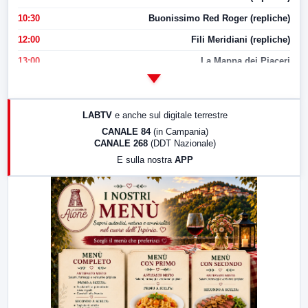
10:30
Buonissimo Red Roger (repliche)
12:00
Fili Meridiani (repliche)
13:00
La Mappa dei Piaceri
14:00
LabNews
17:00
LabNews (replica)
LABTV
e anche sul digitale terrestre
18:30
Di Faccia e di Profilo (repliche)
CANALE 84
(in Campania)
CANALE 268
(DDT Nazionale)
19:30
LabNews (Diretta)
E sulla nostra
APP
21:00
Free Sport
23:00
LabNews (replica)