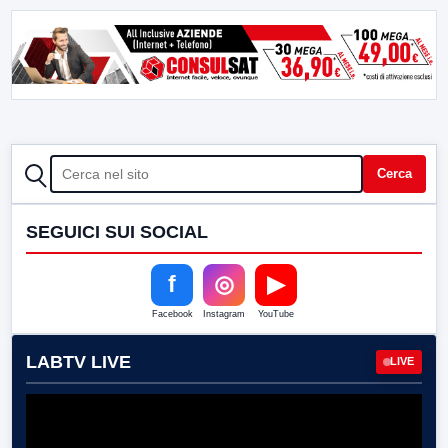
CERCA
Cerca
SEGUICI SUI SOCIAL
f
◎
▶
Facebook
Instagram
YouTube
LABTV LIVE
LIVE