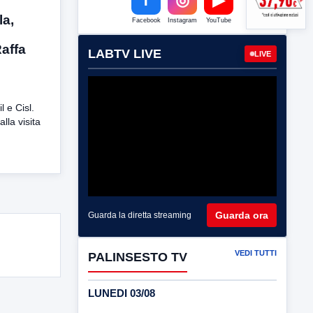
la,
Facebook
Instagram
YouTube
Raffa
LABTV LIVE
LIVE
il e Cisl.
alla visita
Guarda ora
Guarda la diretta streaming
VEDI TUTTI
PALINSESTO TV
LUNEDI 03/08