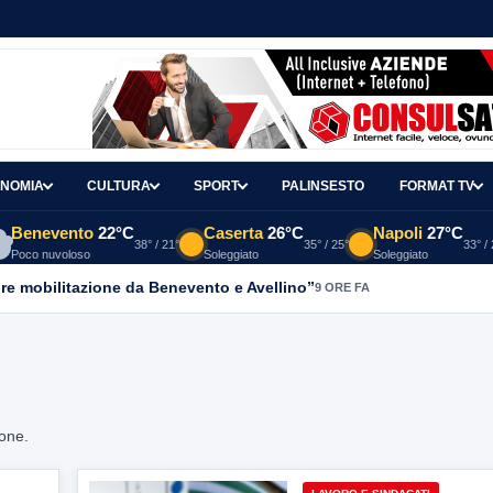
NOMIA
CULTURA
SPORT
PALINSESTO
FORMAT TV
Benevento
22°C
Caserta
26°C
Napoli
27°C
38° / 21°
35° / 25°
33° /
Poco nuvoloso
Soleggiato
Soleggiato
re mobilitazione da Benevento e Avellino”
9 ORE FA
ione.