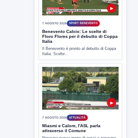
▶
7 AGOSTO 2026
SPORT BENEVENTO
Benevento Calcio: Le scelte di
Floro Flores per il debutto di Coppa
Italia
Il Benevento è pronto al debutto di Coppa
Italia. Scelte...
▶
7 AGOSTO 2026
ATTUALITÀ
Miasmi e Calore, l'ASL parla
attraverso il Comune
Nessuna nuova moria di pesci e nessuna
criticità igienico-sanitaria nel...