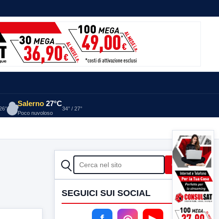
Salerno
27°C
 26°
34° / 27°
Poco nuvoloso
CERCA
Cerca
SEGUICI SUI SOCIAL
f
◎
▶