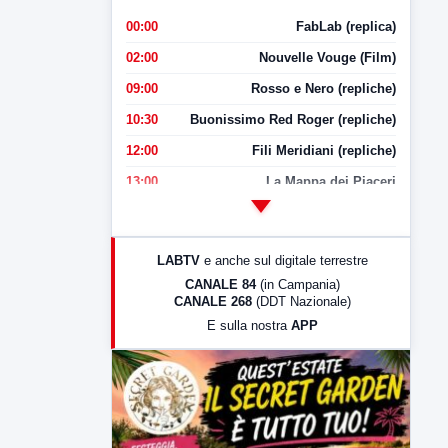
00:00
FabLab (replica)
02:00
Nouvelle Vouge (Film)
09:00
Rosso e Nero (repliche)
10:30
Buonissimo Red Roger (repliche)
12:00
Fili Meridiani (repliche)
13:00
La Mappa dei Piaceri
14:00
LabNews
17:00
LabNews (replica)
LABTV
e anche sul digitale terrestre
18:30
Di Faccia e di Profilo (repliche)
CANALE 84
(in Campania)
CANALE 268
(DDT Nazionale)
19:30
LabNews (Diretta)
E sulla nostra
APP
21:00
Free Sport
23:00
LabNews (replica)