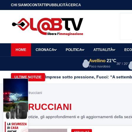
CHI SIAMO
CONTATTI
PUBBLICITÀ
CERCA
HOME
CRONACA
POLITICA
ATTUALITÀ
ECO
Avellino
21°C
36° / 20°
Poco nuvoloso
Imprese sotto pressione, Fucci: “A settemb
ULTIME NOTIZIE
Home
> petrucciani
PETRUCCIANI
Tutte le notizie, gli approfondimenti e gli aggiornamenti della sez