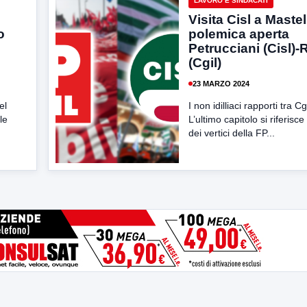
LAVORO E SINDACATI
Visita Cisl a Mastel
o
polemica aperta
Petrucciani (Cisl)-
(Cgil)
23 MARZO 2024
el
I non idilliaci rapporti tra Cg
le
L’ultimo capitolo si riferisce 
dei vertici della FP...