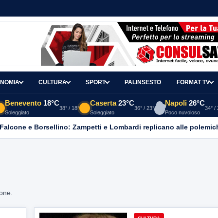
NOMIA
CULTURA
SPORT
PALINSESTO
FORMAT TV
Benevento
18°C
Caserta
23°C
Napoli
26°C
38° / 18°
36° / 23°
34° /
Soleggiato
Soleggiato
Poco nuvoloso
 Falcone e Borsellino: Zampetti e Lombardi replicano alle polemic
ione.