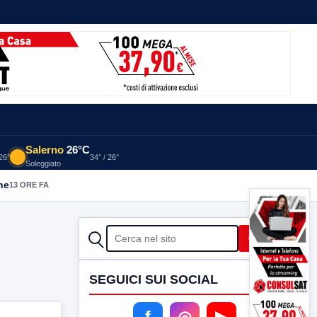
Salerno
26°C
 26°
34° / 26°
Soleggiato
he
13 ORE FA
CERCA
Cerca
SEGUICI SUI SOCIAL
f
◎
▶