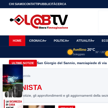
CHI SIAMO
CONTATTI
PUBBLICITÀ
CERCA
HOME
CRONACA
POLITICA
ATTUALITÀ
ECO
Avellino
20°C
36° / 20°
Soleggiato
San Giorgio del Sannio, marciapiede di via
ULTIME NOTIZIE
Home
> pianista
PIANISTA
Tutte le notizie, gli approfondimenti e gli aggiornamenti della sez