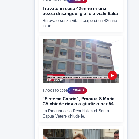
▶
6 AGOSTO 2026
CRONACA
"Sistema Caprio", Procura S.Maria
CV chiede rinvio a giudizio per 54
La Procura della Repubblica di Santa
Capua Vetere chiude le...
▶
6 AGOSTO 2026
ATTUALITÀ