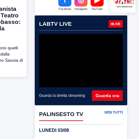
anista
Facebook
Instagram
YouTube
 Teatro
obasso:
LABTV LIVE
LIVE
da
ono quelli
 dalla
ro Savoia di
Guarda ora
Guarda la diretta streaming
VEDI TUTTI
PALINSESTO TV
LUNEDI 03/08