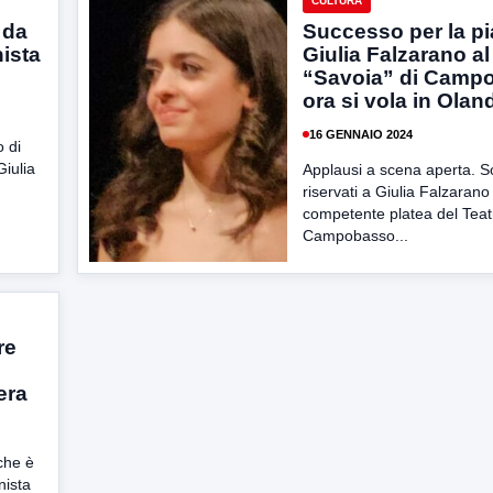
CULTURA
 da
Successo per la pi
nista
Giulia Falzarano al
“Savoia” di Camp
ora si vola in Olan
16 GENNAIO 2024
o di
Giulia
Applausi a scena aperta. S
riservati a Giulia Falzarano
competente platea del Teat
Campobasso...
re
era
che è
nista