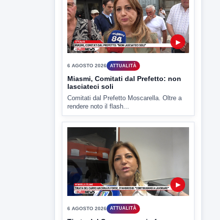
Miasmi, Comitati dal Prefetto: non
lasciateci soli
Comitati dal Prefetto Moscarella. Oltre a
rendere noto il flash...
▶
6 AGOSTO 2026
ATTUALITÀ
Tirata del Carro ancora in forse,
D'Ambrosio: continuiamo a lavorare
L'assessore comunale alla Cultura di
Mirabella Eclano, Raffaella Rita
D'Ambrosio,...