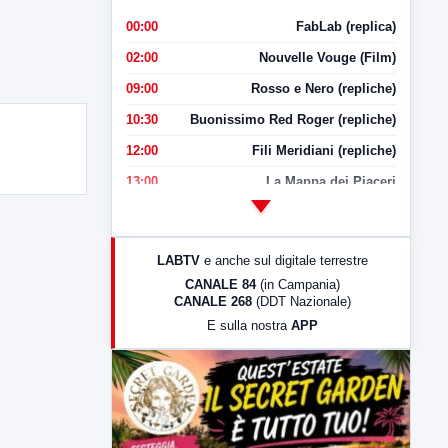
00:00
FabLab (replica)
02:00
Nouvelle Vouge (Film)
09:00
Rosso e Nero (repliche)
10:30
Buonissimo Red Roger (repliche)
12:00
Fili Meridiani (repliche)
13:00
La Mappa dei Piaceri
14:00
LabNews
17:00
LabNews (replica)
LABTV
e anche sul digitale terrestre
18:30
Di Faccia e di Profilo (repliche)
CANALE 84
(in Campania)
CANALE 268
(DDT Nazionale)
19:30
LabNews (Diretta)
E sulla nostra
APP
21:00
Free Sport
23:00
LabNews (replica)