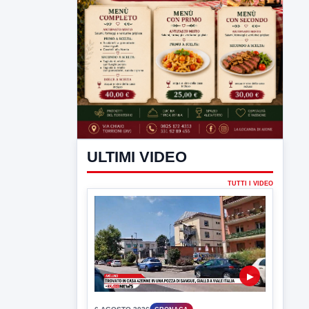
ULTIMI VIDEO
TUTTI I VIDEO
▶
6 AGOSTO 2026
CRONACA
Trovato in casa 42enne in una
pozza di sangue, giallo a viale Italia
Ritrovato senza vita il corpo di un 42enne
in un...