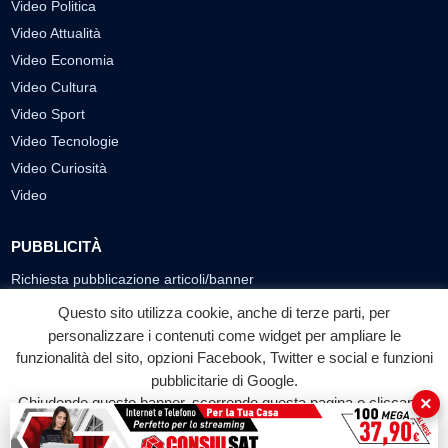
Video Politica
Video Attualità
Video Economia
Video Cultura
Video Sport
Video Tecnologie
Video Curiosità
Video
PUBBLICITÀ
Richiesta pubblicazione articoli/banner
Questo sito utilizza cookie, anche di terze parti, per
SEGUICI SUI SOCIAL
personalizzare i contenuti come widget per ampliare le
funzionalità del sito, opzioni Facebook, Twitter e social e funzioni
f
◎
▶
pubblicitarie di Google.
Facebook
Instagram
YouTube
×
Chiudendo questo banner, scorrendo questa pagina o cliccando
su qualunque suo elemento acconsenti all'uso dei cookie.