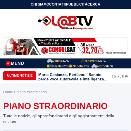
CHI SIAMO
CONTATTI
PUBBLICITÀ
CERCA
Avellino
31°C
Benevento
33°C
MENÙ
+
Caserta
32°C
Napoli
32°C
Salerno
33°C
Morte Costanzo, Perifano: “Sannio
ULTIME NOTIZIE
3 MINUTI FA
perde voce autorevole e intelligenza
critica”
Home
> piano straordinario
PIANO STRAORDINARIO
Tutte le notizie, gli approfondimenti e gli aggiornamenti della
sezione.