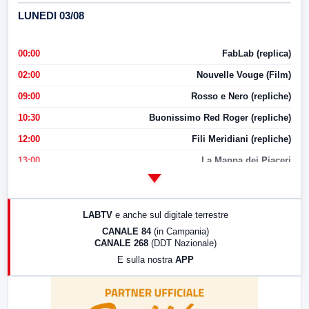
LUNEDI 03/08
00:00
FabLab (replica)
02:00
Nouvelle Vouge (Film)
09:00
Rosso e Nero (repliche)
10:30
Buonissimo Red Roger (repliche)
12:00
Fili Meridiani (repliche)
13:00
La Mappa dei Piaceri
14:00
LabNews
17:00
LabNews (replica)
LABTV
e anche sul digitale terrestre
18:30
Di Faccia e di Profilo (repliche)
CANALE 84
(in Campania)
CANALE 268
(DDT Nazionale)
19:30
LabNews (Diretta)
E sulla nostra
APP
21:00
Free Sport
23:00
LabNews (replica)