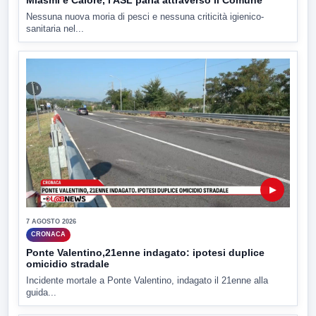
Miasmi e Calore, l'ASL parla attraverso il Comune
Nessuna nuova moria di pesci e nessuna criticità igienico-
sanitaria nel...
▶
7 AGOSTO 2026
CRONACA
Ponte Valentino,21enne indagato: ipotesi duplice
omicidio stradale
Incidente mortale a Ponte Valentino, indagato il 21enne alla
guida...