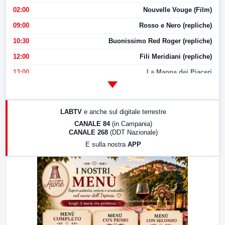
02:00
Nouvelle Vouge (Film)
09:00
Rosso e Nero (repliche)
10:30
Buonissimo Red Roger (repliche)
12:00
Fili Meridiani (repliche)
13:00
La Mappa dei Piaceri
14:00
LabNews
17:00
LabNews (replica)
LABTV
e anche sul digitale terrestre
18:30
Di Faccia e di Profilo (repliche)
CANALE 84
(in Campania)
CANALE 268
(DDT Nazionale)
19:30
LabNews (Diretta)
E sulla nostra
APP
21:00
Free Sport
23:00
LabNews (replica)