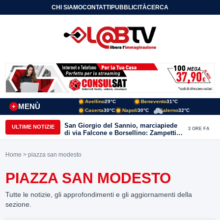
CHI SIAMO
CONTATTI
PUBBLICITÀ
CERCA
Avellino
29°C
Benevento
31°C
MENÙ
+
Caserta
30°C
Napoli
30°C
Salerno
32°C
San Giorgio del Sannio, marciapiede
ULTIME NOTIZIE
3 ORE FA
di via Falcone e Borsellino: Zampetti e
Lombardi replicano alle polemiche
Home
> piazza san modesto
PIAZZA SAN MODESTO
Tutte le notizie, gli approfondimenti e gli aggiornamenti della
sezione.