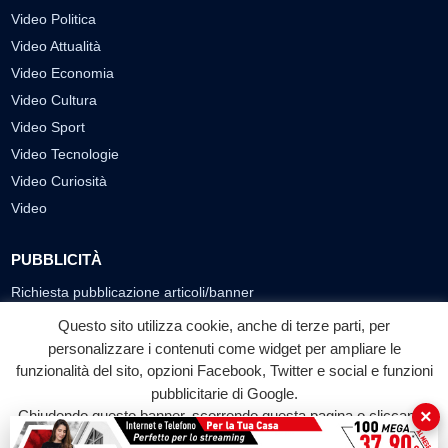
Video Politica
Video Attualità
Video Economia
Video Cultura
Video Sport
Video Tecnologie
Video Curiosità
Video
PUBBLICITÀ
Richiesta pubblicazione articoli/banner
Questo sito utilizza cookie, anche di terze parti, per
SEGUICI SUI SOCIAL
personalizzare i contenuti come widget per ampliare le
funzionalità del sito, opzioni Facebook, Twitter e social e funzioni
f
◎
▶
pubblicitarie di Google.
Facebook
Instagram
YouTube
×
Chiudendo questo banner, scorrendo questa pagina o cliccando
su qualunque suo elemento acconsenti all'uso dei cookie.