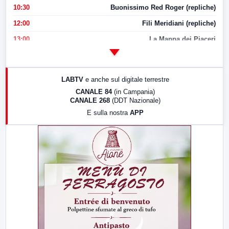
10:30
Buonissimo Red Roger (repliche)
12:00
Fili Meridiani (repliche)
13:00
La Mappa dei Piaceri
14:00
LabNews
17:00
LabNews (replica)
LABTV
e anche sul digitale terrestre
18:30
Di Faccia e di Profilo (repliche)
CANALE 84
(in Campania)
CANALE 268
(DDT Nazionale)
19:30
LabNews (Diretta)
E sulla nostra
APP
21:00
Free Sport
23:00
LabNews (replica)