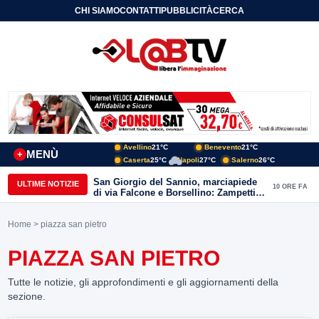
CHI SIAMO
CONTATTI
PUBBLICITÀ
CERCA
Avellino
21°C
Benevento
21°C
MENÙ
+
Caserta
25°C
Napoli
27°C
Salerno
26°C
San Giorgio del Sannio, marciapiede
ULTIME NOTIZIE
10 ORE FA
di via Falcone e Borsellino: Zampetti e
Lombardi replicano alle polemiche
Home
> piazza san pietro
PIAZZA SAN PIETRO
Tutte le notizie, gli approfondimenti e gli aggiornamenti della
sezione.