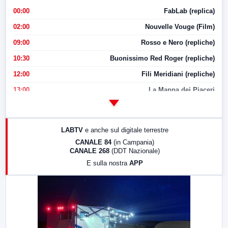
00:00
FabLab (replica)
02:00
Nouvelle Vouge (Film)
09:00
Rosso e Nero (repliche)
10:30
Buonissimo Red Roger (repliche)
12:00
Fili Meridiani (repliche)
13:00
La Mappa dei Piaceri
14:00
LabNews
17:00
LabNews (replica)
LABTV
e anche sul digitale terrestre
18:30
Di Faccia e di Profilo (repliche)
CANALE 84
(in Campania)
CANALE 268
(DDT Nazionale)
19:30
LabNews (Diretta)
E sulla nostra
APP
21:00
Free Sport
23:00
LabNews (replica)