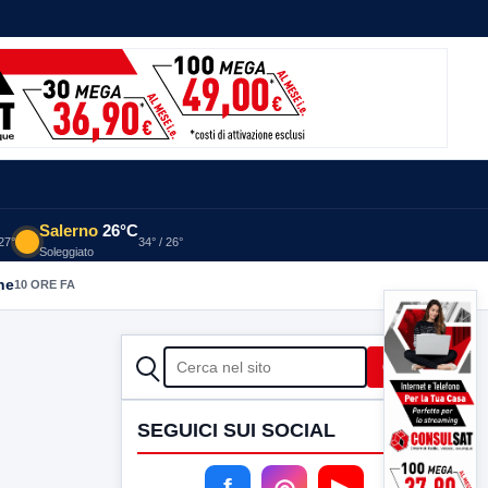
Salerno
26°C
 27°
34° / 26°
Soleggiato
he
10 ORE FA
CERCA
Cerca
SEGUICI SUI SOCIAL
f
◎
▶