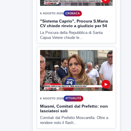
▶
6 AGOSTO 2026
ATTUALITÀ
Miasmi, Comitati dal Prefetto: non
lasciateci soli
Comitati dal Prefetto Moscarella. Oltre a
rendere noto il flash...
▶
6 AGOSTO 2026
ATTUALITÀ
Tirata del Carro ancora in forse,
D'Ambrosio: continuiamo a lavorare
L'assessore comunale alla Cultura di
Mirabella Eclano, Raffaella Rita