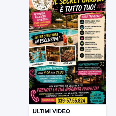
ULTIMI VIDEO
TUTTI I VIDEO
▶
6 AGOSTO 2026
CRONACA
Trovato in casa 42enne in una
pozza di sangue, giallo a viale Italia
Ritrovato senza vita il corpo di un 42enne