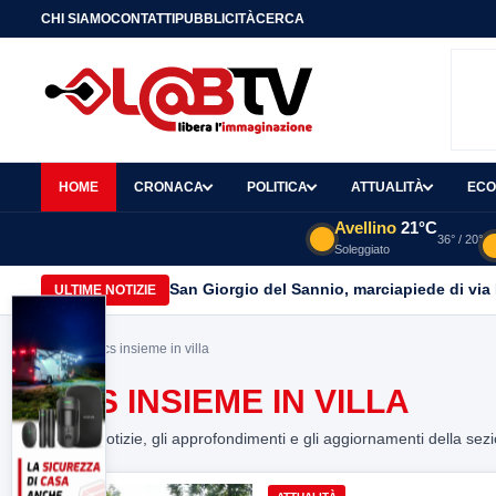
CHI SIAMO
CONTATTI
PUBBLICITÀ
CERCA
HOME
CRONACA
POLITICA
ATTUALITÀ
ECO
Avellino
21°C
36° / 20°
Soleggiato
San Giorgio del Sannio, marciapiede di via
ULTIME NOTIZIE
Home
> pics insieme in villa
PICS INSIEME IN VILLA
Tutte le notizie, gli approfondimenti e gli aggiornamenti della sez