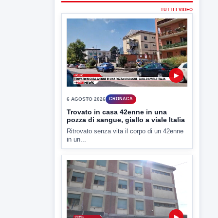
in un...
▶
6 AGOSTO 2026
CRONACA
"Sistema Caprio", Procura S.Maria
CV chiede rinvio a giudizio per 54
La Procura della Repubblica di Santa
Capua Vetere chiude le...