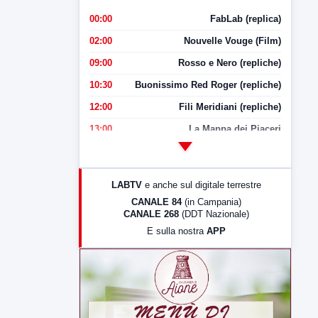
00:00
FabLab (replica)
02:00
Nouvelle Vouge (Film)
09:00
Rosso e Nero (repliche)
10:30
Buonissimo Red Roger (repliche)
12:00
Fili Meridiani (repliche)
13:00
La Mappa dei Piaceri
14:00
LabNews
17:00
LabNews (replica)
LABTV
e anche sul digitale terrestre
18:30
Di Faccia e di Profilo (repliche)
CANALE 84
(in Campania)
CANALE 268
(DDT Nazionale)
19:30
LabNews (Diretta)
E sulla nostra
APP
21:00
Free Sport
23:00
LabNews (replica)