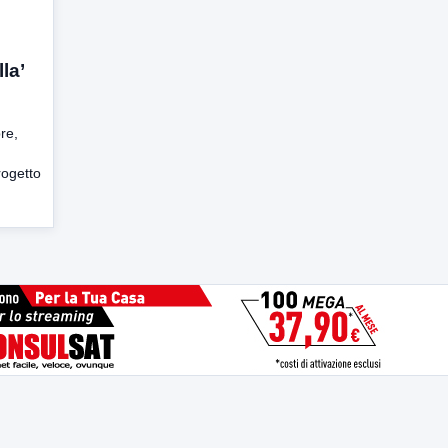
la’
re,
rogetto