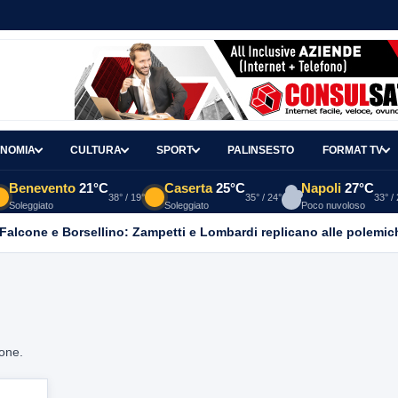
NOMIA
CULTURA
SPORT
PALINSESTO
FORMAT TV
Benevento
21°C
Caserta
25°C
Napoli
27°C
38° / 19°
35° / 24°
33° /
Soleggiato
Soleggiato
Poco nuvoloso
 Falcone e Borsellino: Zampetti e Lombardi replicano alle polemic
ione.