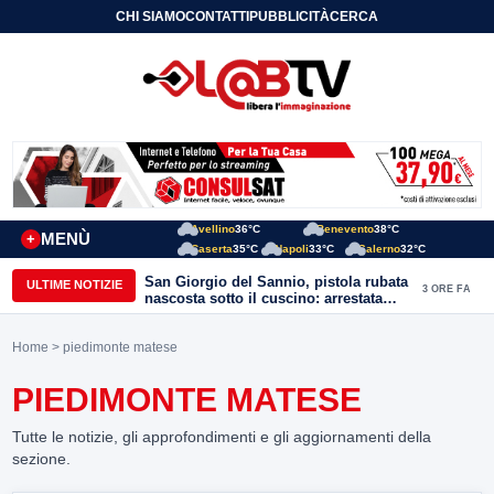
CHI SIAMO
CONTATTI
PUBBLICITÀ
CERCA
Avellino
36°C
Benevento
38°C
MENÙ
+
Caserta
35°C
Napoli
33°C
Salerno
32°C
San Giorgio del Sannio, pistola rubata
ULTIME NOTIZIE
3 ORE FA
nascosta sotto il cuscino: arrestata
51enne
Home
> piedimonte matese
PIEDIMONTE MATESE
Tutte le notizie, gli approfondimenti e gli aggiornamenti della
sezione.