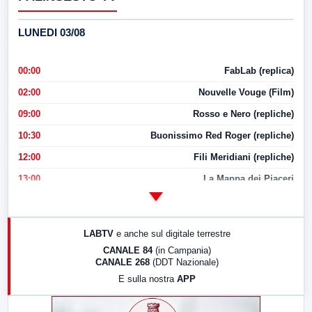
LUNEDI 03/08
00:00
FabLab (replica)
02:00
Nouvelle Vouge (Film)
09:00
Rosso e Nero (repliche)
10:30
Buonissimo Red Roger (repliche)
12:00
Fili Meridiani (repliche)
13:00
La Mappa dei Piaceri
14:00
LabNews
17:00
LabNews (replica)
LABTV
e anche sul digitale terrestre
18:30
Di Faccia e di Profilo (repliche)
CANALE 84
(in Campania)
CANALE 268
(DDT Nazionale)
19:30
LabNews (Diretta)
E sulla nostra
APP
21:00
Free Sport
23:00
LabNews (replica)