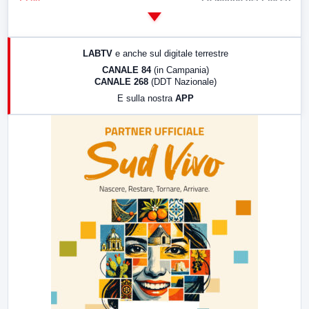
14:00
LabNews
17:00
LabNews (replica)
LABTV
e anche sul digitale terrestre
18:30
Di Faccia e di Profilo (repliche)
CANALE 84
(in Campania)
CANALE 268
(DDT Nazionale)
19:30
LabNews (Diretta)
E sulla nostra
APP
21:00
Free Sport
23:00
LabNews (replica)