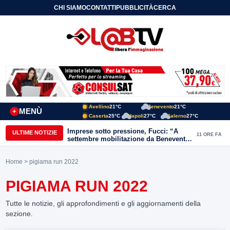
CHI SIAMO
CONTATTI
PUBBLICITÀ
CERCA
Avellino
21°C
Benevento
21°C
MENÙ
+
Caserta
25°C
Napoli
27°C
Salerno
27°C
Imprese sotto pressione, Fucci: “A
ULTIME NOTIZIE
11 ORE FA
settembre mobilitazione da Benevento
e Avellino”
Home
> pigiama run 2022
PIGIAMA RUN 2022
Tutte le notizie, gli approfondimenti e gli aggiornamenti della
sezione.