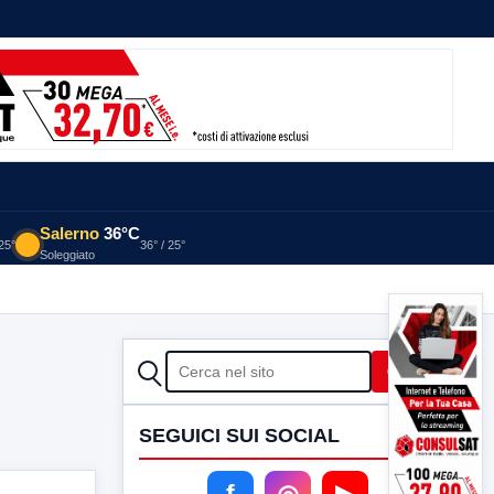
Salerno
36°C
 25°
36° / 25°
Soleggiato
CERCA
Cerca
SEGUICI SUI SOCIAL
f
◎
▶