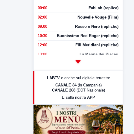
00:00
FabLab (replica)
02:00
Nouvelle Vouge (Film)
09:00
Rosso e Nero (repliche)
10:30
Buonissimo Red Roger (repliche)
12:00
Fili Meridiani (repliche)
13:00
La Mappa dei Piaceri
14:00
LabNews
17:00
LabNews (replica)
LABTV
e anche sul digitale terrestre
18:30
Di Faccia e di Profilo (repliche)
CANALE 84
(in Campania)
CANALE 268
(DDT Nazionale)
19:30
LabNews (Diretta)
E sulla nostra
APP
21:00
Free Sport
23:00
LabNews (replica)