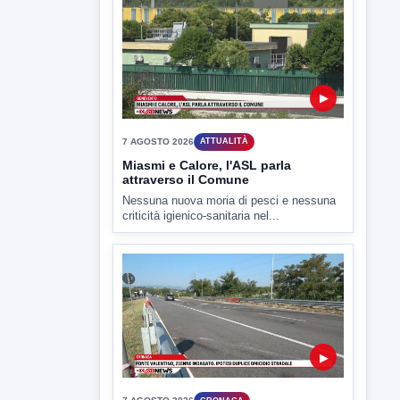
Il Benevento è pronto al debutto di Coppa
Italia. Scelte...
▶
7 AGOSTO 2026
ATTUALITÀ
Miasmi e Calore, l'ASL parla
attraverso il Comune
Nessuna nuova moria di pesci e nessuna
criticità igienico-sanitaria nel...