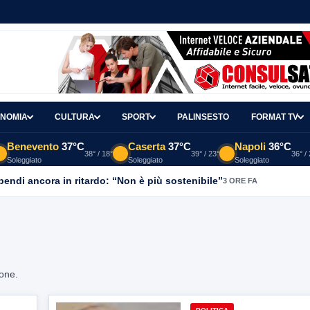
NOMIA
CULTURA
SPORT
PALINSESTO
FORMAT TV
Benevento
37°C
Caserta
37°C
Napoli
36°C
38° / 18°
39° / 23°
36° /
Soleggiato
Soleggiato
Soleggiato
ipendi ancora in ritardo: “Non è più sostenibile”
3 ORE FA
ione.