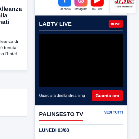
Alleanza
Facebook
Instagram
YouTube
lla
ati
LABTV LIVE
LIVE
lleanza di
 è tenuta
o l’hotel
Guarda ora
Guarda la diretta streaming
VEDI TUTTI
PALINSESTO TV
LUNEDI 03/08