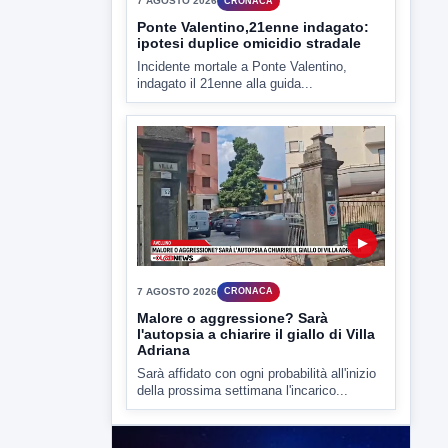
▶
7 AGOSTO 2026
CRONACA
Ponte Valentino,21enne indagato:
ipotesi duplice omicidio stradale
Incidente mortale a Ponte Valentino,
indagato il 21enne alla guida...
▶
7 AGOSTO 2026
CRONACA
Malore o aggressione? Sarà
l'autopsia a chiarire il giallo di Villa
Adriana
Sarà affidato con ogni probabilità all'inizio