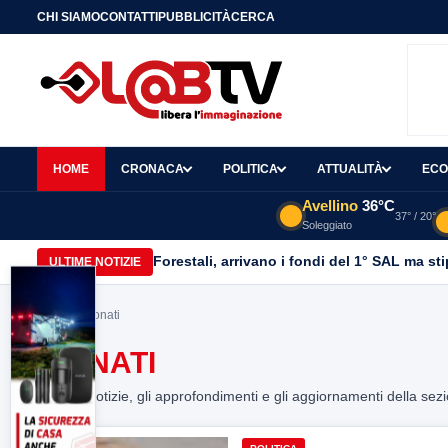
CHI SIAMO
CONTATTI
PUBBLICITÀ
CERCA
HOME
CRONACA
POLITICA
ATTUALITÀ
ECO
Avellino
36°C
37° / 20°
Soleggiato
Forestali, arrivano i fondi del 1° SAL ma st
ULTIME NOTIZIE
Home
> pionati
PIONATI
Tutte le notizie, gli approfondimenti e gli aggiornamenti della sez