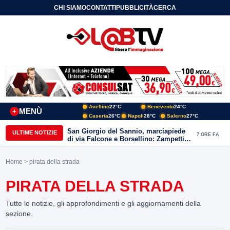
CHI SIAMO
CONTATTI
PUBBLICITÀ
CERCA
Avellino
22°C
Benevento
24°C
MENÙ
+
Caserta
26°C
Napoli
28°C
Salerno
27°C
San Giorgio del Sannio, marciapiede
ULTIME NOTIZIE
7 ORE FA
di via Falcone e Borsellino: Zampetti e
Lombardi replicano alle polemiche
Home
> pirata della strada
PIRATA DELLA STRADA
Tutte le notizie, gli approfondimenti e gli aggiornamenti della
sezione.