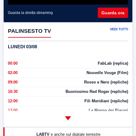
Guarda ora
Guarda la diretta streaming
VEDI TUTTI
PALINSESTO TV
LUNEDI 03/08
00:00
FabLab (replica)
02:00
Nouvelle Vouge (Film)
09:00
Rosso e Nero (repliche)
10:30
Buonissimo Red Roger (repliche)
12:00
Fili Meridiani (repliche)
13:00
La Mappa dei Piaceri
14:00
LabNews
17:00
LabNews (replica)
LABTV
e anche sul digitale terrestre