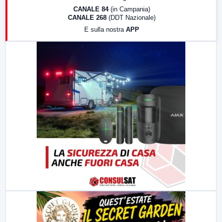
18:30
Di Faccia e di Profilo (repliche)
CANALE 84
(in Campania)
CANALE 268
(DDT Nazionale)
19:30
LabNews (Diretta)
E sulla nostra
APP
21:00
Free Sport
23:00
LabNews (replica)