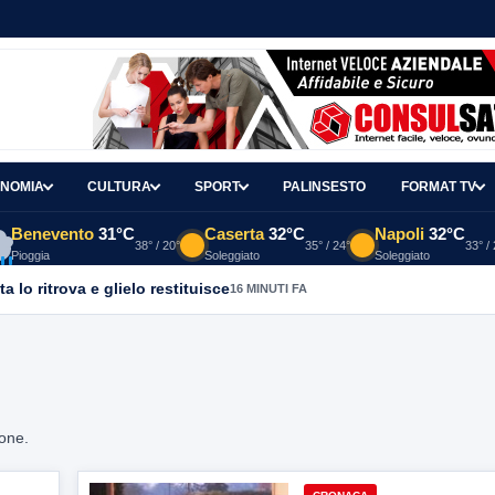
NOMIA
CULTURA
SPORT
PALINSESTO
FORMAT TV
Benevento
31°C
Caserta
32°C
Napoli
32°C
38° / 20°
35° / 24°
33° /
Pioggia
Soleggiato
Soleggiato
a lo ritrova e glielo restituisce
16 MINUTI FA
ione.