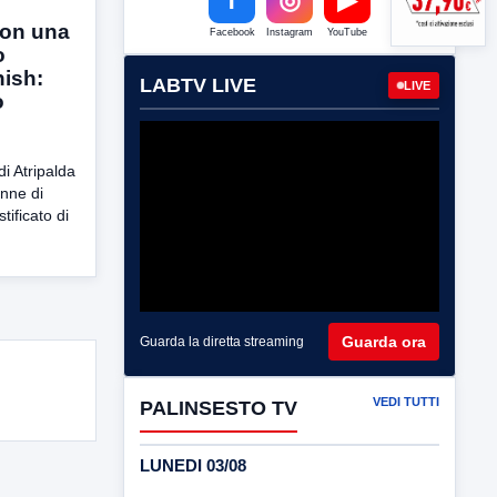
con una
Facebook
Instagram
YouTube
o
hish:
LABTV LIVE
LIVE
o
di Atripalda
nne di
tificato di
Guarda ora
Guarda la diretta streaming
VEDI TUTTI
PALINSESTO TV
LUNEDI 03/08