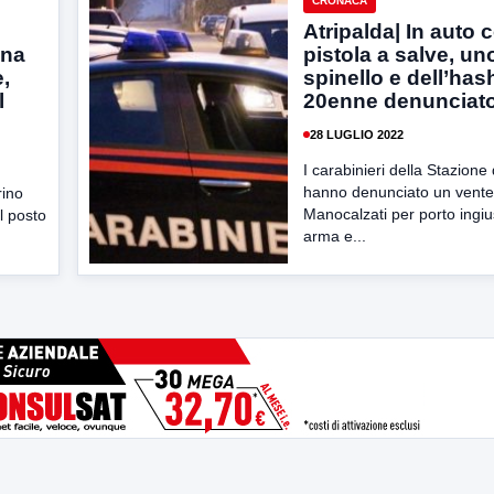
CRONACA
Atripalda| In auto 
una
pistola a salve, un
e,
spinello e dell’has
l
20enne denunciat
28 LUGLIO 2022
I carabinieri della Stazione 
hanno denunciato un vente
rino
Manocalzati per porto ingius
l posto
arma e...