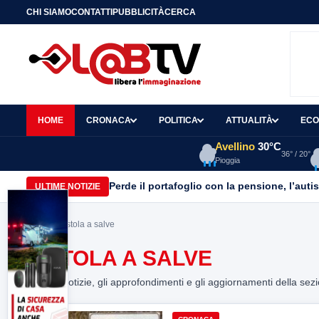
CHI SIAMO
CONTATTI
PUBBLICITÀ
CERCA
HOME
CRONACA
POLITICA
ATTUALITÀ
ECO
Avellino
30°C
36° / 20°
Pioggia
Perde il portafoglio con la pensione, l’autist
ULTIME NOTIZIE
Home
> pistola a salve
PISTOLA A SALVE
Tutte le notizie, gli approfondimenti e gli aggiornamenti della sez