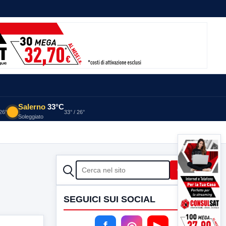
Salerno
33°C
 26°
33° / 26°
Soleggiato
CERCA
Cerca
SEGUICI SUI SOCIAL
f
◎
▶