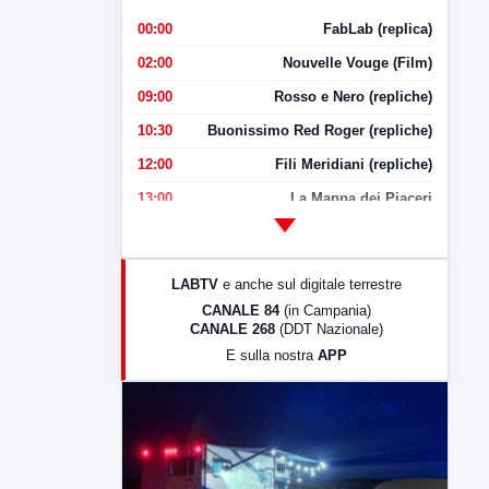
00:00
FabLab (replica)
02:00
Nouvelle Vouge (Film)
09:00
Rosso e Nero (repliche)
10:30
Buonissimo Red Roger (repliche)
12:00
Fili Meridiani (repliche)
13:00
La Mappa dei Piaceri
14:00
LabNews
17:00
LabNews (replica)
LABTV
e anche sul digitale terrestre
18:30
Di Faccia e di Profilo (repliche)
CANALE 84
(in Campania)
CANALE 268
(DDT Nazionale)
19:30
LabNews (Diretta)
E sulla nostra
APP
21:00
Free Sport
23:00
LabNews (replica)