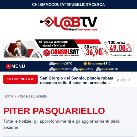
CHI SIAMO
CONTATTI
PUBBLICITÀ
CERCA
Avellino
36°C
Benevento
38°C
MENÙ
+
Caserta
36°C
Napoli
33°C
Salerno
33°C
San Giorgio del Sannio, pistola rubata
ULTIME NOTIZIE
2 ORE FA
nascosta sotto il cuscino: arrestata
51enne
Home
> Piter Pasquariello
PITER PASQUARIELLO
Tutte le notizie, gli approfondimenti e gli aggiornamenti della
sezione.