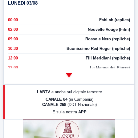
LUNEDI 03/08
00:00
FabLab (replica)
02:00
Nouvelle Vouge (Film)
09:00
Rosso e Nero (repliche)
10:30
Buonissimo Red Roger (repliche)
12:00
Fili Meridiani (repliche)
13:00
La Mappa dei Piaceri
14:00
LabNews
17:00
LabNews (replica)
LABTV
e anche sul digitale terrestre
18:30
Di Faccia e di Profilo (repliche)
CANALE 84
(in Campania)
CANALE 268
(DDT Nazionale)
19:30
LabNews (Diretta)
E sulla nostra
APP
21:00
Free Sport
23:00
LabNews (replica)