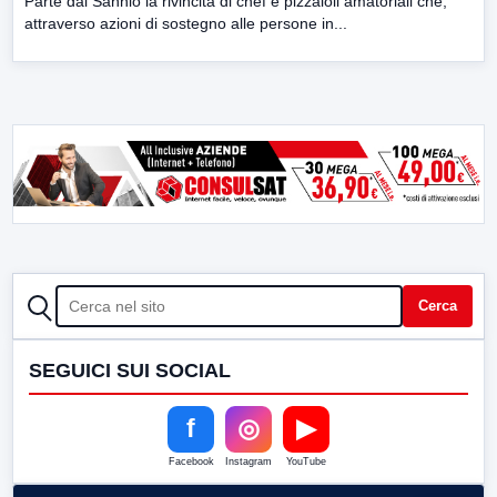
Parte dal Sannio la rivincita di chef e pizzaioli amatoriali che,
attraverso azioni di sostegno alle persone in...
CERCA
Cerca
SEGUICI SUI SOCIAL
f
◎
▶
Facebook
Instagram
YouTube