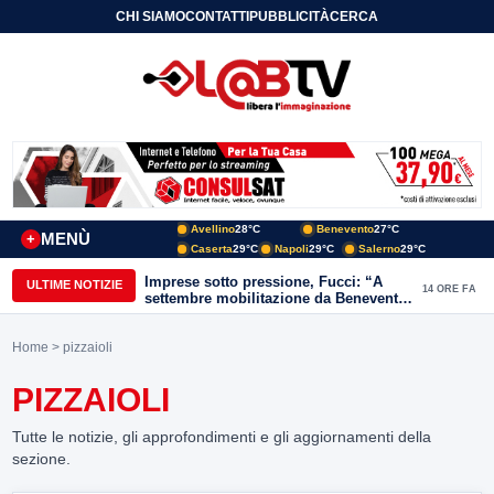
CHI SIAMO
CONTATTI
PUBBLICITÀ
CERCA
Avellino
28°C
Benevento
27°C
MENÙ
+
Caserta
29°C
Napoli
29°C
Salerno
29°C
Imprese sotto pressione, Fucci: “A
ULTIME NOTIZIE
14 ORE FA
settembre mobilitazione da Benevento
e Avellino”
Home
> pizzaioli
PIZZAIOLI
Tutte le notizie, gli approfondimenti e gli aggiornamenti della
sezione.