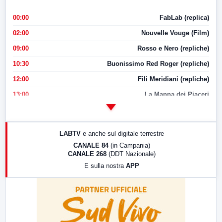
00:00
FabLab (replica)
02:00
Nouvelle Vouge (Film)
09:00
Rosso e Nero (repliche)
10:30
Buonissimo Red Roger (repliche)
12:00
Fili Meridiani (repliche)
13:00
La Mappa dei Piaceri
14:00
LabNews
17:00
LabNews (replica)
LABTV
e anche sul digitale terrestre
18:30
Di Faccia e di Profilo (repliche)
CANALE 84
(in Campania)
CANALE 268
(DDT Nazionale)
19:30
LabNews (Diretta)
E sulla nostra
APP
21:00
Free Sport
23:00
LabNews (replica)