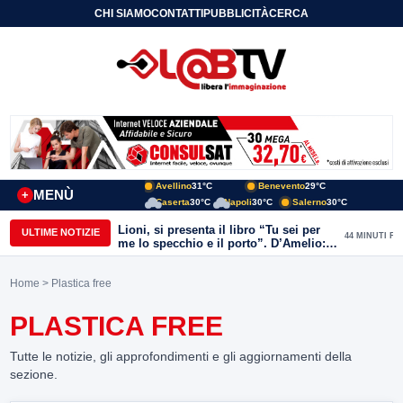
CHI SIAMO
CONTATTI
PUBBLICITÀ
CERCA
Avellino
31°C
Benevento
29°C
MENÙ
+
Caserta
30°C
Napoli
30°C
Salerno
30°C
Lioni, si presenta il libro “Tu sei per
ULTIME NOTIZIE
44 MINUTI FA
me lo specchio e il porto”. D’Amelio:
“Gettiamo un seme d’impegno futuro
per tante e tanti”
Home
> Plastica free
PLASTICA FREE
Tutte le notizie, gli approfondimenti e gli aggiornamenti della
sezione.