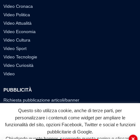
Video Cronaca
Video Politica
Video Attualità
Video Economia
Video Cultura
Video Sport
Video Tecnologie
Video Curiosità
Video
PUBBLICITÀ
Richiesta pubblicazione articoli/banner
Questo sito utilizza cookie, anche di terze parti, per
SEGUICI SUI SOCIAL
personalizzare i contenuti come widget per ampliare le
funzionalità del sito, opzioni Facebook, Twitter e social e funzioni
f
◎
▶
pubblicitarie di Google.
Facebook
Instagram
YouTube
×
Chiudendo questo banner, scorrendo questa pagina o cliccando