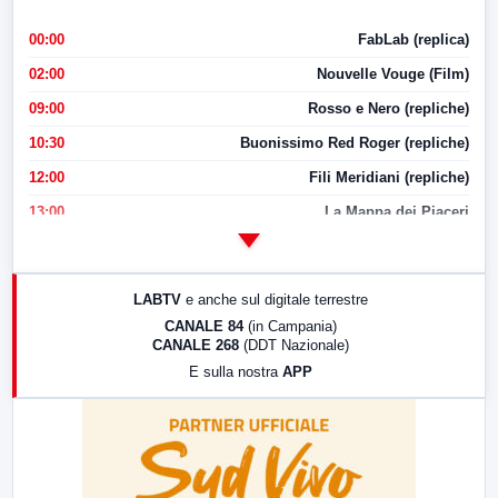
00:00
FabLab (replica)
02:00
Nouvelle Vouge (Film)
09:00
Rosso e Nero (repliche)
10:30
Buonissimo Red Roger (repliche)
12:00
Fili Meridiani (repliche)
13:00
La Mappa dei Piaceri
14:00
LabNews
17:00
LabNews (replica)
LABTV
e anche sul digitale terrestre
18:30
Di Faccia e di Profilo (repliche)
CANALE 84
(in Campania)
CANALE 268
(DDT Nazionale)
19:30
LabNews (Diretta)
E sulla nostra
APP
21:00
Free Sport
23:00
LabNews (replica)