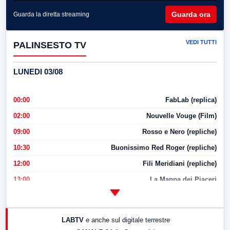
Guarda ora
Guarda la diretta streaming
VEDI TUTTI
PALINSESTO TV
LUNEDI 03/08
00:00
FabLab (replica)
02:00
Nouvelle Vouge (Film)
09:00
Rosso e Nero (repliche)
10:30
Buonissimo Red Roger (repliche)
12:00
Fili Meridiani (repliche)
13:00
La Mappa dei Piaceri
14:00
LabNews
17:00
LabNews (replica)
LABTV
e anche sul digitale terrestre
18:30
Di Faccia e di Profilo (repliche)