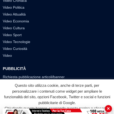
Video Cronaca
Video Politica
Video Attualità
Video Economia
Video Cultura
Video Sport
Video Tecnologie
Video Curiosità
Video
PUBBLICITÀ
Richiesta pubblicazione articoli/banner
Questo sito utilizza cookie, anche di terze parti, per
SEGUICI SUI SOCIAL
personalizzare i contenuti come widget per ampliare le
f
◎
▶
funzionalità del sito, opzioni Facebook, Twitter e social e funzioni
pubblicitarie di Google.
Facebook
Instagram
YouTube
×
Chiudendo questo banner, scorrendo questa pagina o cliccando