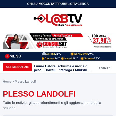
CHI SIAMO
CONTATTI
PUBBLICITÀ
CERCA
Avellino
21°C
Benevento
20°C
MENÙ
+
Caserta
24°C
Napoli
26°C
Salerno
27°C
Fiume Calore, schiuma e moria di
ULTIME NOTIZIE
5 ORE FA
pesci: Borrelli interroga i Ministri.
“Benevento paga l’assenza del
depuratore
Home
> Plesso Landolfi
PLESSO LANDOLFI
Tutte le notizie, gli approfondimenti e gli aggiornamenti della
sezione.