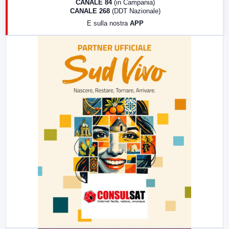
CANALE 84
(in Campania)
CANALE 268
(DDT Nazionale)
19:30
LabNews (Diretta)
E sulla nostra
APP
21:00
Free Sport
23:00
LabNews (replica)