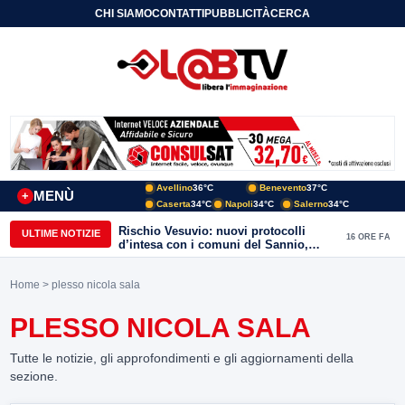
CHI SIAMO
CONTATTI
PUBBLICITÀ
CERCA
Avellino
36°C
Benevento
37°C
MENÙ
+
Caserta
34°C
Napoli
34°C
Salerno
34°C
Rischio Vesuvio: nuovi protocolli
ULTIME NOTIZIE
16 ORE FA
d’intesa con i comuni del Sannio,
firmato il protocollo con Arpaise
Home
> plesso nicola sala
PLESSO NICOLA SALA
Tutte le notizie, gli approfondimenti e gli aggiornamenti della
sezione.