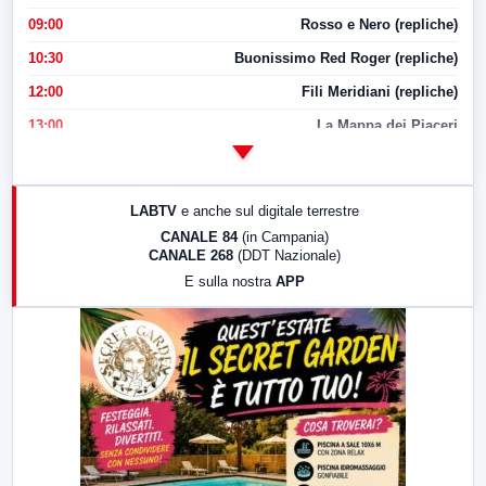
09:00
Rosso e Nero (repliche)
10:30
Buonissimo Red Roger (repliche)
12:00
Fili Meridiani (repliche)
13:00
La Mappa dei Piaceri
14:00
LabNews
17:00
LabNews (replica)
LABTV
e anche sul digitale terrestre
18:30
Di Faccia e di Profilo (repliche)
CANALE 84
(in Campania)
CANALE 268
(DDT Nazionale)
19:30
LabNews (Diretta)
E sulla nostra
APP
21:00
Free Sport
23:00
LabNews (replica)