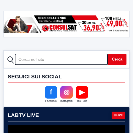
CERCA
Cerca
SEGUICI SUI SOCIAL
f
◎
▶
Facebook
Instagram
YouTube
LABTV LIVE
LIVE