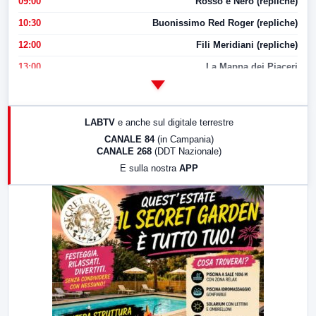
09:00
Rosso e Nero (repliche)
10:30
Buonissimo Red Roger (repliche)
12:00
Fili Meridiani (repliche)
13:00
La Mappa dei Piaceri
14:00
LabNews
17:00
LabNews (replica)
LABTV
e anche sul digitale terrestre
18:30
Di Faccia e di Profilo (repliche)
CANALE 84
(in Campania)
CANALE 268
(DDT Nazionale)
19:30
LabNews (Diretta)
E sulla nostra
APP
21:00
Free Sport
23:00
LabNews (replica)