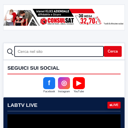
CERCA
Cerca
SEGUICI SUI SOCIAL
f
◎
▶
Facebook
Instagram
YouTube
LABTV LIVE
LIVE