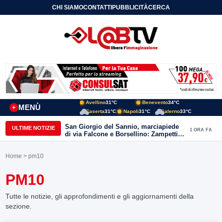
CHI SIAMO
CONTATTI
PUBBLICITÀ
CERCA
Avellino
31°C
Benevento
34°C
MENÙ
+
Caserta
31°C
Napoli
31°C
Salerno
33°C
San Giorgio del Sannio, marciapiede
ULTIME NOTIZIE
1 ORA FA
di via Falcone e Borsellino: Zampetti e
Lombardi replicano alle polemiche
Home
> pm10
PM10
Tutte le notizie, gli approfondimenti e gli aggiornamenti della
sezione.