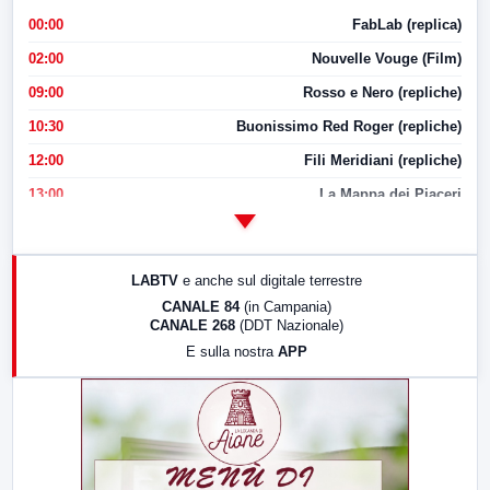
00:00
FabLab (replica)
02:00
Nouvelle Vouge (Film)
09:00
Rosso e Nero (repliche)
10:30
Buonissimo Red Roger (repliche)
12:00
Fili Meridiani (repliche)
13:00
La Mappa dei Piaceri
14:00
LabNews
17:00
LabNews (replica)
LABTV
e anche sul digitale terrestre
18:30
Di Faccia e di Profilo (repliche)
CANALE 84
(in Campania)
CANALE 268
(DDT Nazionale)
19:30
LabNews (Diretta)
E sulla nostra
APP
21:00
Free Sport
23:00
LabNews (replica)