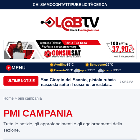
CHI SIAMO
CONTATTI
PUBBLICITÀ
CERCA
Avellino
35°C
Benevento
37°C
MENÙ
+
Caserta
34°C
Napoli
33°C
Salerno
33°C
San Giorgio del Sannio, pistola rubata
ULTIME NOTIZIE
2 ORE FA
nascosta sotto il cuscino: arrestata
51enne
Home
> pmi campania
PMI CAMPANIA
Tutte le notizie, gli approfondimenti e gli aggiornamenti della
sezione.