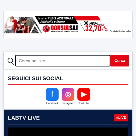
CERCA
Cerca
SEGUICI SUI SOCIAL
f
◎
▶
Facebook
Instagram
YouTube
LABTV LIVE
LIVE