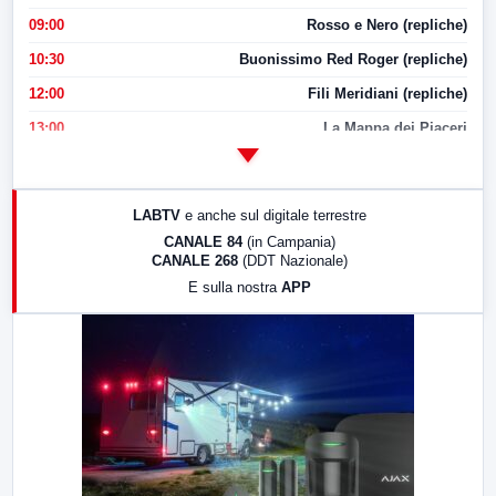
09:00
Rosso e Nero (repliche)
10:30
Buonissimo Red Roger (repliche)
12:00
Fili Meridiani (repliche)
13:00
La Mappa dei Piaceri
14:00
LabNews
17:00
LabNews (replica)
LABTV
e anche sul digitale terrestre
18:30
Di Faccia e di Profilo (repliche)
CANALE 84
(in Campania)
CANALE 268
(DDT Nazionale)
19:30
LabNews (Diretta)
E sulla nostra
APP
21:00
Free Sport
23:00
LabNews (replica)