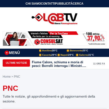
CHI SIAMO
CONTATTI
PUBBLICITÀ
CERCA
Avellino
28°C
Benevento
25°C
MENÙ
+
Caserta
29°C
Napoli
29°C
Salerno
31°C
Fiume Calore, schiuma e moria di
ULTIME NOTIZIE
11 ORE FA
pesci: Borrelli interroga i Ministri.
“Benevento paga l’assenza del
depuratore
Home
> PNC
PNC
Tutte le notizie, gli approfondimenti e gli aggiornamenti della
sezione.