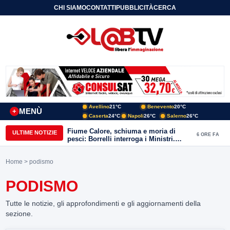
CHI SIAMO
CONTATTI
PUBBLICITÀ
CERCA
Avellino
21°C
Benevento
20°C
MENÙ
+
Caserta
24°C
Napoli
26°C
Salerno
26°C
Fiume Calore, schiuma e moria di
ULTIME NOTIZIE
6 ORE FA
pesci: Borrelli interroga i Ministri.
“Benevento paga l’assenza del
depuratore
Home
> podismo
PODISMO
Tutte le notizie, gli approfondimenti e gli aggiornamenti della
sezione.