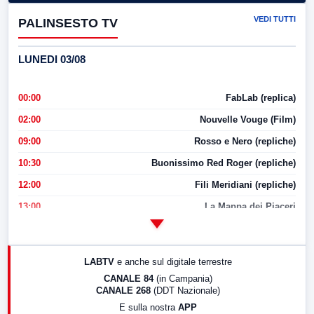
VEDI TUTTI
PALINSESTO TV
LUNEDI 03/08
00:00
FabLab (replica)
02:00
Nouvelle Vouge (Film)
09:00
Rosso e Nero (repliche)
10:30
Buonissimo Red Roger (repliche)
12:00
Fili Meridiani (repliche)
13:00
La Mappa dei Piaceri
14:00
LabNews
17:00
LabNews (replica)
LABTV
e anche sul digitale terrestre
18:30
Di Faccia e di Profilo (repliche)
CANALE 84
(in Campania)
CANALE 268
(DDT Nazionale)
19:30
LabNews (Diretta)
E sulla nostra
APP