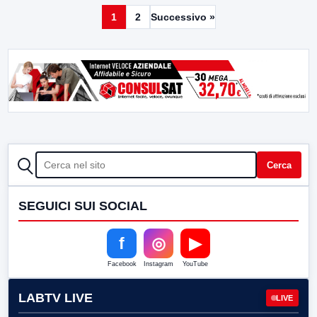
1
2
Successivo »
CERCA
Cerca
SEGUICI SUI SOCIAL
f
◎
▶
Facebook
Instagram
YouTube
LABTV LIVE
LIVE