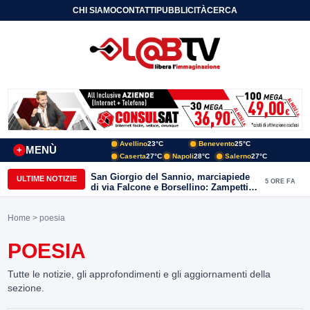
CHI SIAMO
CONTATTI
PUBBLICITÀ
CERCA
Avellino
23°C
Benevento
25°C
MENÙ
+
Caserta
27°C
Napoli
28°C
Salerno
27°C
San Giorgio del Sannio, marciapiede
ULTIME NOTIZIE
5 ORE FA
di via Falcone e Borsellino: Zampetti e
Lombardi replicano alle polemiche
Home
> poesia
POESIA
Tutte le notizie, gli approfondimenti e gli aggiornamenti della
sezione.