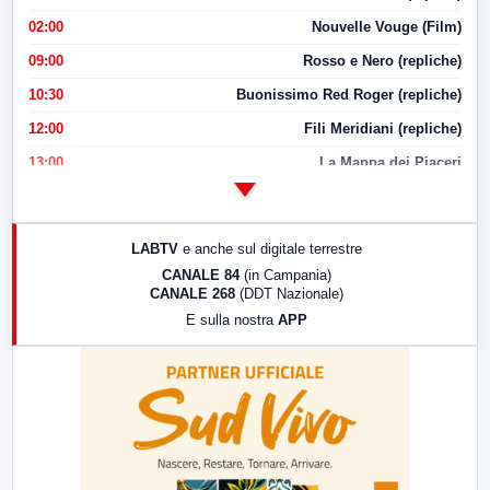
02:00
Nouvelle Vouge (Film)
09:00
Rosso e Nero (repliche)
10:30
Buonissimo Red Roger (repliche)
12:00
Fili Meridiani (repliche)
13:00
La Mappa dei Piaceri
14:00
LabNews
17:00
LabNews (replica)
LABTV
e anche sul digitale terrestre
18:30
Di Faccia e di Profilo (repliche)
CANALE 84
(in Campania)
CANALE 268
(DDT Nazionale)
19:30
LabNews (Diretta)
E sulla nostra
APP
21:00
Free Sport
23:00
LabNews (replica)