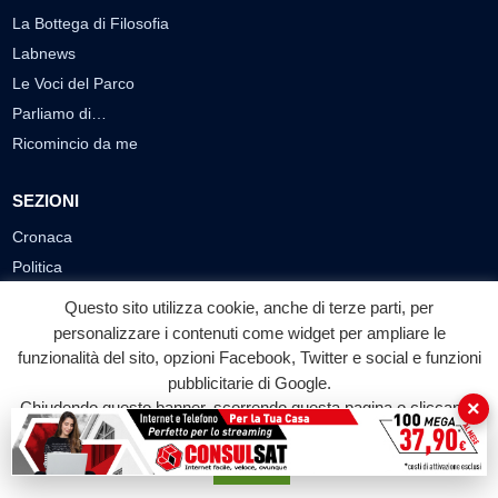
La Bottega di Filosofia
Labnews
Le Voci del Parco
Parliamo di…
Ricomincio da me
SEZIONI
Cronaca
Politica
Attualità
Questo sito utilizza cookie, anche di terze parti, per
Cultura
personalizzare i contenuti come widget per ampliare le
Economia
funzionalità del sito, opzioni Facebook, Twitter e social e funzioni
pubblicitarie di Google.
Sport
×
Chiudendo questo banner, scorrendo questa pagina o cliccando
Eventi
su qualunque suo elemento acconsenti all'uso dei cookie.
Accetta
VIDEO