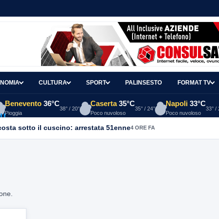
NOMIA
CULTURA
SPORT
PALINSESTO
FORMAT TV
Benevento
36°C
Caserta
35°C
Napoli
33°C
38° / 20°
35° / 24°
33° /
Pioggia
Poco nuvoloso
Poco nuvoloso
osta sotto il cuscino: arrestata 51enne
4 ORE FA
ione.