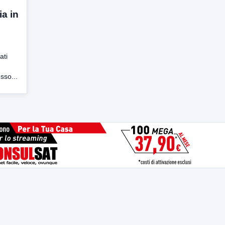
a in
ati
sso...