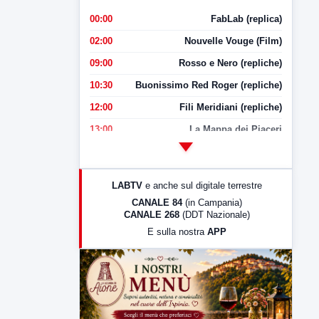
00:00
FabLab (replica)
02:00
Nouvelle Vouge (Film)
09:00
Rosso e Nero (repliche)
10:30
Buonissimo Red Roger (repliche)
12:00
Fili Meridiani (repliche)
13:00
La Mappa dei Piaceri
14:00
LabNews
17:00
LabNews (replica)
LABTV
e anche sul digitale terrestre
18:30
Di Faccia e di Profilo (repliche)
CANALE 84
(in Campania)
CANALE 268
(DDT Nazionale)
19:30
LabNews (Diretta)
E sulla nostra
APP
21:00
Free Sport
23:00
LabNews (replica)