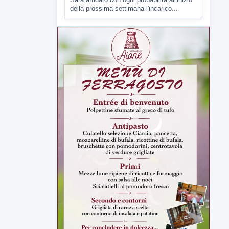
▶
7 AGOSTO 2026
CRONACA
Malore o aggressione? Sarà
l'autopsia a chiarire il giallo di Villa
Adriana
Sarà affidato con ogni probabilità all'inizio
della prossima settimana l'incarico...