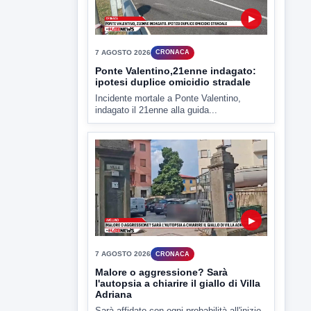
Miasmi e Calore, l'ASL parla
attraverso il Comune
Nessuna nuova moria di pesci e nessuna
criticità igienico-sanitaria nel...
▶
7 AGOSTO 2026
CRONACA
Ponte Valentino,21enne indagato:
ipotesi duplice omicidio stradale
Incidente mortale a Ponte Valentino,
indagato il 21enne alla guida...