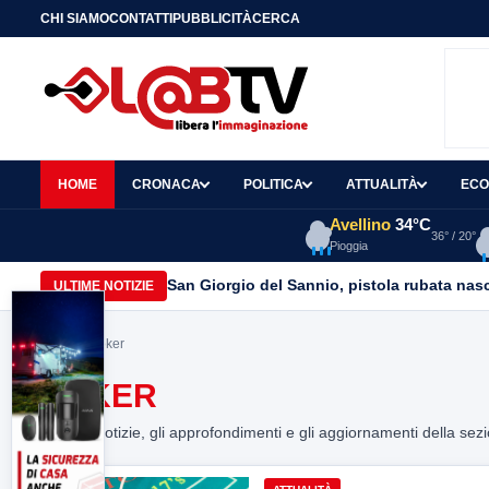
CHI SIAMO
CONTATTI
PUBBLICITÀ
CERCA
HOME
CRONACA
POLITICA
ATTUALITÀ
ECO
Avellino
34°C
36° / 20°
Pioggia
San Giorgio del Sannio, pistola rubata nasc
ULTIME NOTIZIE
Home
> poker
POKER
Tutte le notizie, gli approfondimenti e gli aggiornamenti della sez