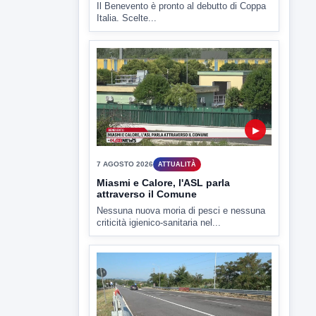
▶
7 AGOSTO 2026
SPORT BENEVENTO
Benevento Calcio: Le scelte di
Floro Flores per il debutto di Coppa
Italia
Il Benevento è pronto al debutto di Coppa
Italia. Scelte...
▶
7 AGOSTO 2026
ATTUALITÀ