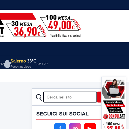
Salerno
33°C
 26°
33° / 26°
Poco nuvoloso
CERCA
Cerca
SEGUICI SUI SOCIAL
f
◎
▶