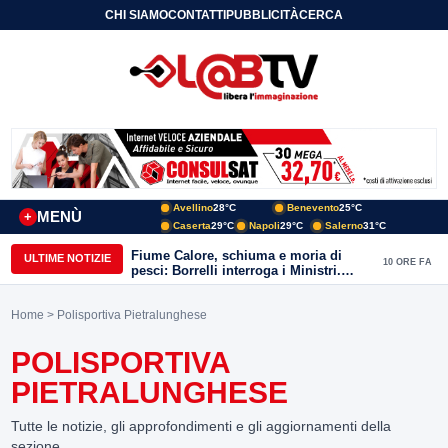
CHI SIAMO
CONTATTI
PUBBLICITÀ
CERCA
Avellino
28°C
Benevento
25°C
MENÙ
+
Caserta
29°C
Napoli
29°C
Salerno
31°C
Fiume Calore, schiuma e moria di
ULTIME NOTIZIE
10 ORE FA
pesci: Borrelli interroga i Ministri.
“Benevento paga l’assenza del
depuratore
Home
> Polisportiva Pietralunghese
POLISPORTIVA
PIETRALUNGHESE
Tutte le notizie, gli approfondimenti e gli aggiornamenti della
sezione.