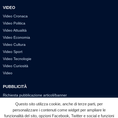
VIDEO
Video Cronaca
Video Politica
Video Attualità
Video Economia
Video Cultura
Video Sport
Video Tecnologie
Video Curiosità
Video
PUBBLICITÀ
Richiesta pubblicazione articoli/banner
Questo sito utilizza cookie, anche di terze parti, per
SEGUICI SUI SOCIAL
personalizzare i contenuti come widget per ampliare le
funzionalità del sito, opzioni Facebook, Twitter e social e funzioni
f
◎
▶