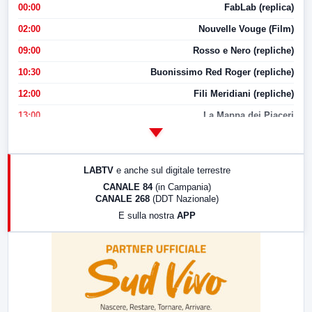
00:00
FabLab (replica)
02:00
Nouvelle Vouge (Film)
09:00
Rosso e Nero (repliche)
10:30
Buonissimo Red Roger (repliche)
12:00
Fili Meridiani (repliche)
13:00
La Mappa dei Piaceri
14:00
LabNews
17:00
LabNews (replica)
LABTV
e anche sul digitale terrestre
18:30
Di Faccia e di Profilo (repliche)
CANALE 84
(in Campania)
CANALE 268
(DDT Nazionale)
19:30
LabNews (Diretta)
E sulla nostra
APP
21:00
Free Sport
23:00
LabNews (replica)