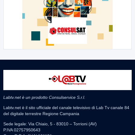
Labtv.net è un prodotto Consulservice S.r.l.
Labtv.net è il sito ufficiale del canale televisivo di Lab Tv canale 84
del digitale terrestre Regione Campania
Sede legale: Via Chiaio, 5 - 83010 – Torrioni (AV)
P.IVA 02757950643