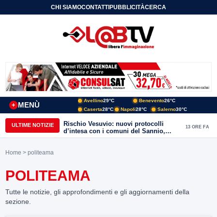
CHI SIAMO
CONTATTI
PUBBLICITÀ
CERCA
Avellino
29°C
Benevento
26°C
MENÙ
+
Caserta
28°C
Napoli
28°C
Salerno
30°C
Rischio Vesuvio: nuovi protocolli
ULTIME NOTIZIE
13 ORE FA
d’intesa con i comuni del Sannio,
firmato il protocollo con Arpaise
Home
> politeama
POLITEAMA
Tutte le notizie, gli approfondimenti e gli aggiornamenti della
sezione.