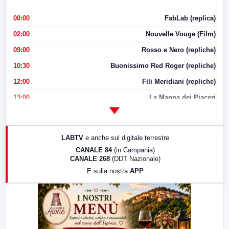
00:00
FabLab (replica)
02:00
Nouvelle Vouge (Film)
09:00
Rosso e Nero (repliche)
10:30
Buonissimo Red Roger (repliche)
12:00
Fili Meridiani (repliche)
13:00
La Mappa dei Piaceri
14:00
LabNews
17:00
LabNews (replica)
LABTV
e anche sul digitale terrestre
18:30
Di Faccia e di Profilo (repliche)
CANALE 84
(in Campania)
CANALE 268
(DDT Nazionale)
19:30
LabNews (Diretta)
E sulla nostra
APP
21:00
Free Sport
23:00
LabNews (replica)