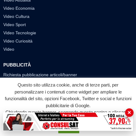
Video Attualità
Video Economia
Video Cultura
Video Sport
Video Tecnologie
Video Curiosità
Video
PUBBLICITÀ
Richiesta pubblicazione articoli/banner
Questo sito utilizza cookie, anche di terze parti, per
SEGUICI SUI SOCIAL
personalizzare i contenuti come widget per ampliare le
funzionalità del sito, opzioni Facebook, Twitter e social e funzioni
f
◎
▶
pubblicitarie di Google.
Facebook
Instagram
YouTube
×
Chiudendo questo banner, scorrendo questa pagina o cliccando
su qualunque suo elemento acconsenti all'uso dei cookie.
© 2026 LABTV - Tutti i diritti riservati
Accetta