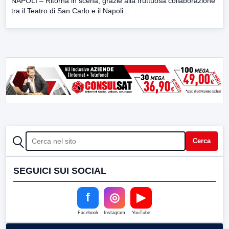
NAPOLI – Ritorna in scena, grazie alla fruttuosa collaborazione
tra il Teatro di San Carlo e il Napoli...
CERCA
Cerca
SEGUICI SUI SOCIAL
f
◎
▶
Facebook
Instagram
YouTube